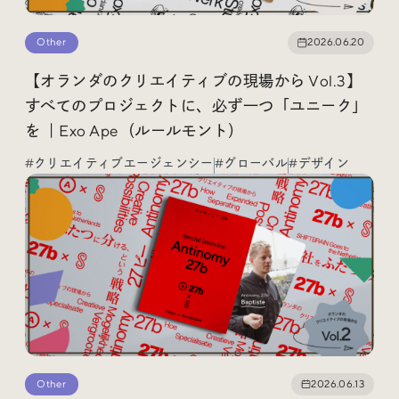
Trend Tags
Other
2026.06.20
【オランダのクリエイティブの現場から Vol.3】
#Podcast
#デザイン
すべてのプロジェクトに、必ず一つ「ユニーク」
を ｜Exo Ape（ルールモント）
#Webサイト
#サイトレビュー
#クリエイティブエージェンシー
#グローバル
#デザイン
#デジタルデザイン
#コミュニティ
#ブランディング
#ご当地クリエイター
#シェアオフィス
#グローバル
Other
2026.06.13