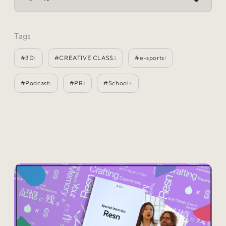
Special
特集
Tags
Events
イベント
#3D
#CREATIVE CLASS
#e-sports
1
3
1
#Podcast
#PR
#School
1
1
3
Other
そのほか
Today’s Bookmark
今日のブクマ
iDIDメディア編集部メンバーが見つけた気になるあれこ
れを、ほぼ毎日1つずつ紹介しています。