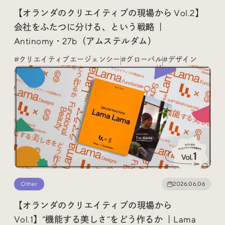
Social
【オランダのクリエイティブの現場から Vol.2】
会社をふたつに分ける、という戦略 ｜
@iDID_team
平日ほぼ毎日投稿中！
Antinomy・27b（アムステルダム）
#クリエイティブエージェンシー
#グローバル
#デザイン
@iDID.team
Privacy Policy
Project by
FOURDIGIT
,
SHIFTBRAIN
and
Wab Design
Collaboration with
OUGON
Other
2026.06.06
【オランダのクリエイティブの現場から
Vol.1】“機能する美しさ”をどう作るか ｜Lama