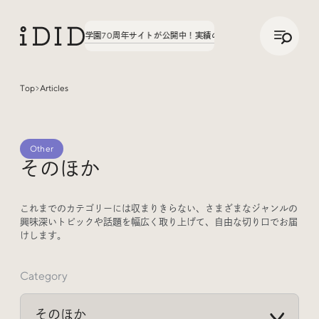
/
JP
ENG
。第3弾、八文字学園70周年サイトが公開中！
実績の話、聞いてみた。第3弾、八文字
Top
Articles
Articles
Other
そのほか
これまでのカテゴリーには収まりきらない、さまざまなジャンルの
興味深いトピックや話題を幅広く取り上げて、自由な切り口でお届
けします。
Interview
インタビュー
Category
Sites Of Interest
今月の気になるサイト