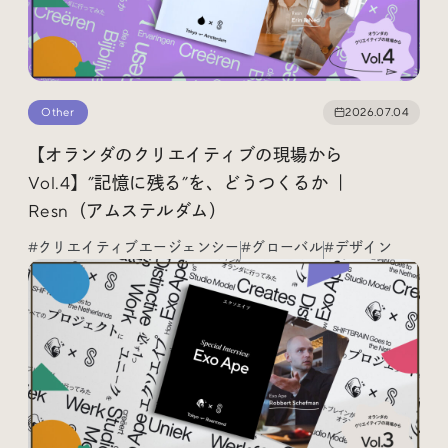
Radio
Other
2026.07.04
iDID Podcast
【オランダのクリエイティブの現場から
「iDID RADIO」を隔週で公開中！
Vol.4】”記憶に残る”を、どうつくるか ｜
クリエイティブ業界のニュースやイベント情報、 今週話
Resn（アムステルダム）
題になったサイトなどを30分でお届けします。
#クリエイティブエージェンシー
#グローバル
#デザイン
About
News
Contact