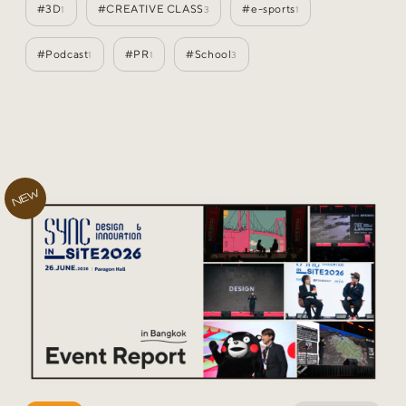
#3D
#CREATIVE CLASS
#e-sports
1
3
1
Special
特集
#Podcast
#PR
#School
1
1
3
Events
イベント
Other
そのほか
NEW
Today’s Bookmark
今日のブクマ
iDIDメディア編集部メンバーが見つけた気になるあれこ
れを、ほぼ毎日1つずつ紹介しています。