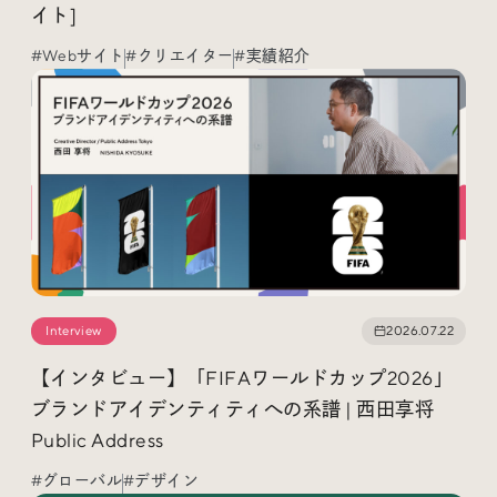
Trend Tags
イト]
#Webサイト
#クリエイター
#実績紹介
#Podcast
#デザイン
#Webサイト
#サイトレビュー
#デジタルデザイン
#コミュニティ
#ブランディング
#ご当地クリエイター
Interview
2026.07.22
#シェアオフィス
#グローバル
【インタビュー】「FIFAワールドカップ2026」
ブランドアイデンティティへの系譜 | 西田享将
Public Address
#グローバル
#デザイン