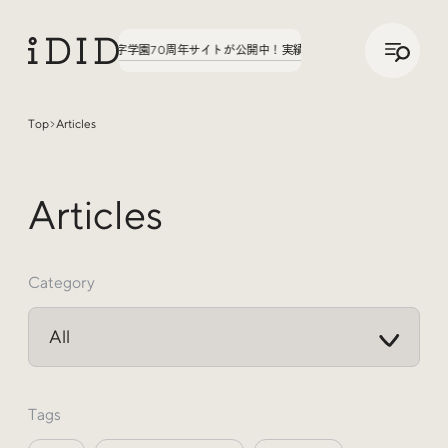
/
JP
ENG
た。第3弾、八文字学園70周年サイトが公開中！
実績の話、聞いてみた。第3弾、八文
Top
Articles
Articles
Articles
Category
Interview
インタビュー
Tags
Sites Of Interest
今月の気になるサイト