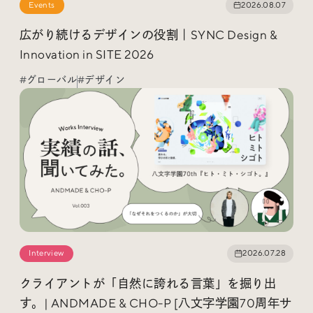
Events
2026.08.07
広がり続けるデザインの役割｜SYNC Design &
Innovation in SITE 2026
Radio
#グローバル
#デザイン
iDID Podcast
「iDID RADIO」を隔週で公開中！
クリエイティブ業界のニュースやイベント情報、 今週話
題になったサイトなどを30分でお届けします。
About
News
Contact
Interview
2026.07.28
クライアントが「自然に誇れる言葉」を掘り出
す。| ANDMADE & CHO-P [八文字学園70周年サ