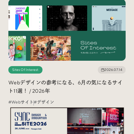
Social
@iDID_team
平日ほぼ毎日投稿中！
@iDID.team
Privacy Policy
Sites Of Interest
2026.07.14
Project by
FOURDIGIT
,
SHIFTBRAIN
and
Wab Design
Collaboration with
OUGON
Webデザインの参考になる、6月の気になるサイ
ト11選！ / 2026年
#Webサイト
#デザイン