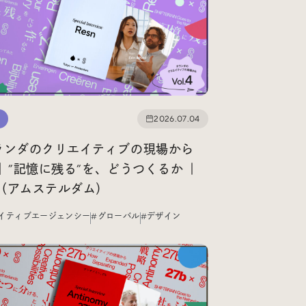
#Webサイト
#サイトレビュー
#デジタルデザイン
#コミュニティ
#ブランディング
#ご当地クリエイター
2026.07.04
#シェアオフィス
#グローバル
ランダのクリエイティブの現場から
.4】”記憶に残る”を、どうつくるか ｜
n（アムステルダム）
イティブエージェンシー
#グローバル
#デザイン