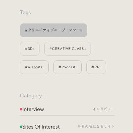
Events
イベント
Tags
Other
そのほか
#クリエイティブエージェンシー
5
#3D
#CREATIVE CLASS
1
3
#e-sports
#Podcast
#PR
1
1
1
Category
Interview
インタビュー
Sites Of Interest
今月の気になるサイト