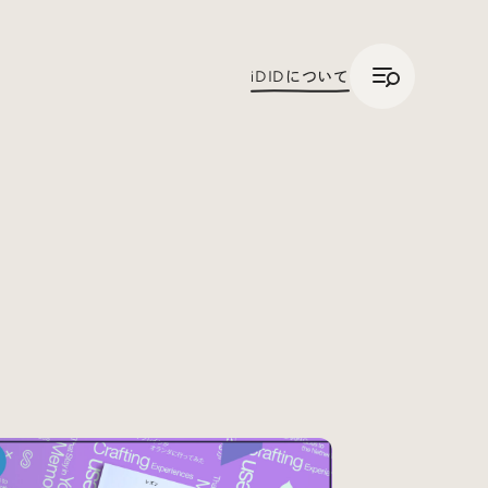
/
JP
ENG
iDID
について
Trend Tags
#Podcast
#デザイン