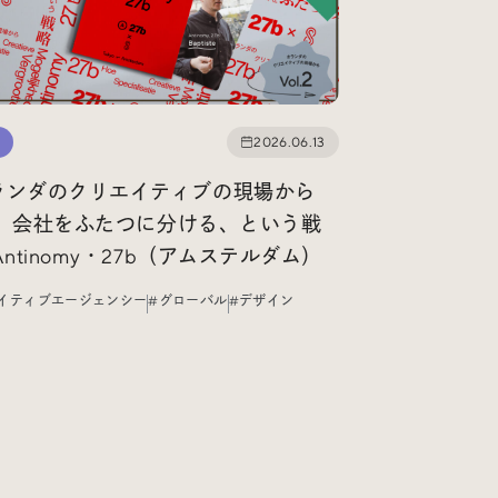
2026.06.13
ランダのクリエイティブの現場から
.2】会社をふたつに分ける、という戦
Antinomy・27b（アムステルダム）
イティブエージェンシー
#グローバル
#デザイン