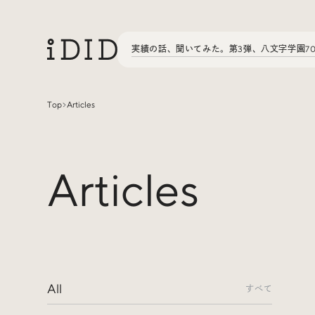
実績の話、聞いてみた。第3弾、八文字学園7
Top
Articles
Articles
Articles
Interview
インタビュー
Sites Of Interest
今月の気になるサイト
All
Special
特集
すべて