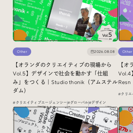
Radio
iDID Podcast
「iDID RADIO」を隔週で公開中！
クリエイティブ業界のニュースやイベント情報、 今週話題
になったサイトなどを30分でお届けします。
Other
2026.08.08
Other
【オランダのクリエイティブの現場から
【オ
About
News
Contact
Vol.5】デザインで社会を動かす「仕組
Vol
み」をつくる｜Studio thonik（アムステル
Res
ダム）
#クリエ
#クリエイティブエージェンシー
#グローバル
#デザイン