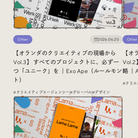
Other
2026.06.20
Other
【オランダのクリエイティブの現場から
【オ
Vol.3】 すべてのプロジェクトに、必ず一
Vol
つ「ユニーク」を ｜Exo Ape（ルールモン
略 ｜
ト）
#クリエ
#クリエイティブエージェンシー
#グローバル
#デザイン