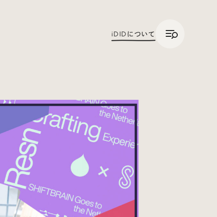
/
JP
ENG
iDID
について
Trend Tags
#Podcast
#デザイン