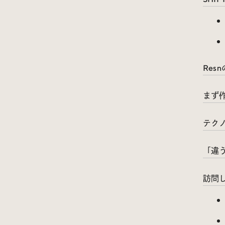
Res
まず
テク
「違
訪問