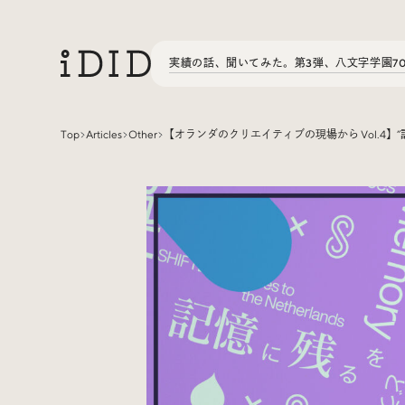
実績の話、聞いてみた。第3弾、八文字学園7
Top
Articles
Other
【オランダのクリエイティブの現場から Vol.4】
Articles
Interview
インタビュー
Sites Of Interest
今月の気になるサイト
Special
特集