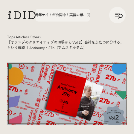
/
JP
ENG
文字学園70周年サイトが公開中！
実績の話、聞いてみた。第3弾、八文字学園70周年
Top
Articles
Other
【オランダのクリエイティブの現場から Vol.2】会社をふたつに分ける、
Articles
という戦略 ｜Antinomy・27b（アムステルダム）
Interview
インタビュー
Sites Of Interest
今月の気になるサイト