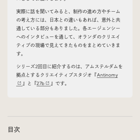
実際に話を聞いてみると、制作の進め方やチーム
の考え方には、日本との違いもあれば、意外と共
通している部分もありました。各エージェンシー
Radio
へのインタビューを通して、オランダのクリエイ
iDID Podcast
ティブの現場で見えてきたものをまとめていきま
す。
「iDID RADIO」を隔週で公開中！
クリエイティブ業界のニュースやイベント情報、 今週
シリーズ2回目に紹介するのは、アムステルダムを
話題になったサイトなどを30分でお届けします。
拠点とするクリエイティブスタジオ『
Antinomy
』と『
27b
』です。
About
News
Contact
目次