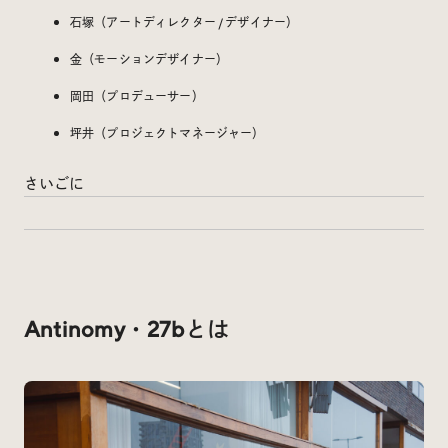
Social
石塚（アートディレクター / デザイナー）
金（モーションデザイナー）
@iDID_team
平日ほぼ毎日投稿中！
岡田（プロデューサー）
@iDID.team
坪井（プロジェクトマネージャー）
さいごに
Privacy Policy
Project by
FOURDIGIT
,
SHIFTBRAIN
and
Wab Design
Collaboration with
OUGON
Antinomy・27bとは