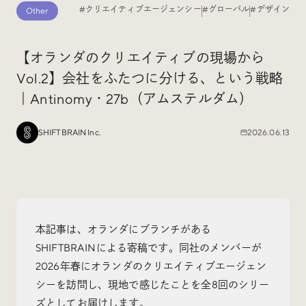
#クリエイティブエージェンシー
#グローバル
#デザイン
Other
Special
特集
【オランダのクリエイティブの現場から
Vol.2】会社をふたつに分ける、という戦略
Events
イベント
｜Antinomy・27b（アムステルダム）
Other
そのほか
SHIFTBRAIN Inc.
2026.06.13
本記事は、オランダにブランチがある
Today’s Bookmark
SHIFTBRAINによる寄稿です。同社のメンバーが
今日のブクマ
2026年春にオランダのクリエイティブエージェン
iDIDメディア編集部メンバーが見つけた気になるあれこ
シーを訪問し、現地で感じたことを全8回のシリー
れを、ほぼ毎日1つずつ紹介しています。
ズとしてお届けします。