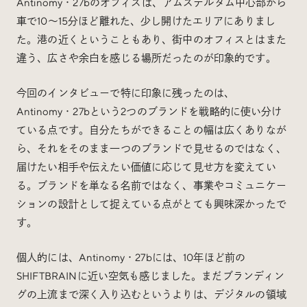
Antinomy・27bのオフィスは、アムステルダム中心部から
車で10〜15分ほど離れた、少し開けたエリアにありまし
た。港の近くということもあり、街中のオフィスとはまた
違う、広さや余白を感じる場所だったのが印象的です。
今回のインタビューで特に印象に残ったのは、
Antinomy・27bという2つのブランドを戦略的に使い分け
ている点です。自分たちができることの幅は広くありなが
ら、それをそのまま一つのブランドで見せるのではなく、
届けたい相手や伝えたい価値に応じて見せ方を変えてい
る。ブランドを単なる名前ではなく、事業やコミュニケー
ションの設計として捉えている点がとても興味深かったで
す。
個人的には、Antinomy・27bには、10年ほど前の
SHIFTBRAINに近い空気も感じました。まだブランディン
グの上流まで深く入り込むというよりは、デジタルの領域