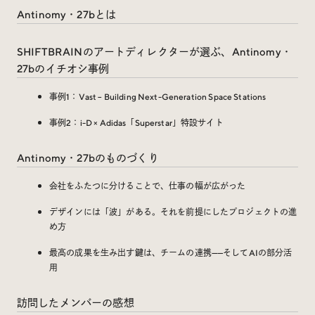
Trend Tags
Antinomy・27bとは
SHIFTBRAINのアートディレクターが選ぶ、Antinomy・
#Podcast
#デザイン
27bのイチオシ事例
事例1：Vast – Building Next-Generation Space Stations
#Webサイト
#サイトレビュー
事例2：i-D × Adidas「Superstar」特設サイト
#デジタルデザイン
#コミュニティ
Antinomy・27bのものづくり
#ブランディング
#ご当地クリエイター
会社をふたつに分けることで、仕事の幅が広がった
デザインには「波」がある。それを前提にしたプロジェクトの進
#シェアオフィス
#グローバル
め方
最高の成果を生み出す鍵は、チームの連携——そしてAIの部分活
用
訪問したメンバーの感想