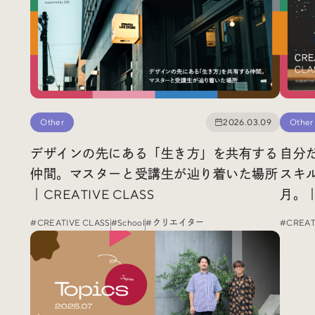
Radio
iDID Podcast
「iDID RADIO」を隔週で公開中！
クリエイティブ業界のニュースやイベント情報、 今週話題
になったサイトなどを30分でお届けします。
Other
2026.03.09
Other
デザインの先にある「生き方」を共有する
自分
About
News
Contact
仲間。マスターと受講生が辿り着いた場所
スキ
｜CREATIVE CLASS
月。｜
#CREATIVE CLASS
#School
#クリエイター
#CREAT