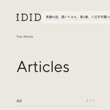
実績の話、聞いてみた。第3弾、八文字学園7
Top
Articles
Articles
Articles
Interview
インタビュー
Sites Of Interest
今月の気になるサイト
All
Special
特集
すべて