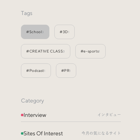
Events
イベント
Tags
Other
そのほか
#School
#3D
3
1
#CREATIVE CLASS
#e-sports
3
1
#Podcast
#PR
1
1
Category
Interview
インタビュー
Sites Of Interest
今月の気になるサイト