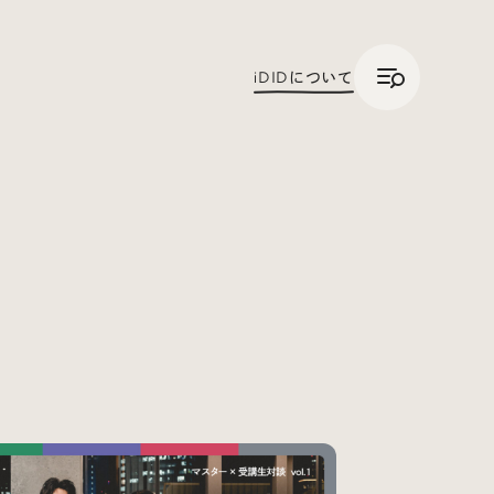
/
JP
ENG
iDID
について
Trend Tags
#Podcast
#デザイン