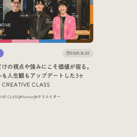
#Webサイト
#サイトレビュー
#デジタルデザイン
#コミュニティ
#ブランディング
#ご当地クリエイター
2025.12.22
#シェアオフィス
#グローバル
だけの視点や強みにこそ価値が宿る。
ルも人生観もアップデートした3ヶ
CREATIVE CLASS
IVE CLASS
#School
#クリエイター