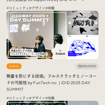
Social
#コミュニティ
#デザイン
#体験
@iDID_team
平日ほぼ毎日投稿中！
@iDID.team
Privacy Policy
Project by
FOURDIGIT
,
SHIFTBRAIN
and
Wab Design
Collaboration with
OUGON
Events
2026.04.03
熱量を形にする技術。フルスクラッチとノーコー
ドの可能性 by FunTech inc. | iDID 2025 DAY
SUMMIT
#コミュニティ
#デザイン
#体験