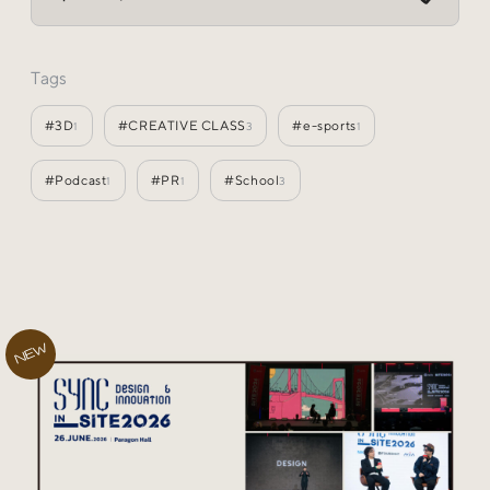
Special
特集
Tags
Events
イベント
#3D
#CREATIVE CLASS
#e-sports
1
3
1
#Podcast
#PR
#School
1
1
3
Other
そのほか
NEW
Today’s Bookmark
今日のブクマ
iDIDメディア編集部メンバーが見つけた気になるあれこ
れを、ほぼ毎日1つずつ紹介しています。