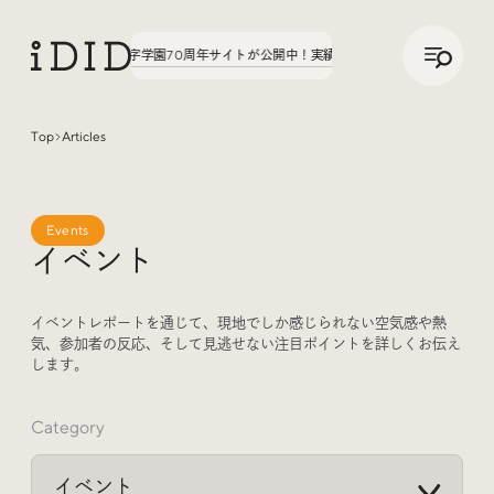
/
JP
ENG
た。第3弾、八文字学園70周年サイトが公開中！
実績の話、聞いてみた。第3弾、八文
Top
Articles
Articles
Events
イベント
イベントレポートを通じて、現地でしか感じられない空気感や熱
気、参加者の反応、そして見逃せない注目ポイントを詳しくお伝え
します。
Interview
インタビュー
Category
Sites Of Interest
今月の気になるサイト