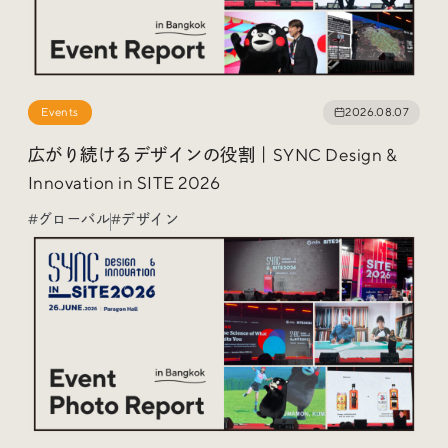
Radio
Events
2026.08.07
iDID Podcast
広がり続けるデザインの役割｜SYNC Design &
「iDID RADIO」を隔週で公開中！
Innovation in SITE 2026
クリエイティブ業界のニュースやイベント情報、 今週話
#グローバル
#デザイン
題になったサイトなどを30分でお届けします。
About
News
Contact