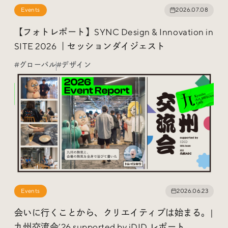
Trend Tags
Events
2026.07.08
【フォトレポート】SYNC Design & Innovation in
SITE 2026 ｜セッションダイジェスト
#Podcast
#デザイン
#グローバル
#デザイン
#Webサイト
#サイトレビュー
#デジタルデザイン
#コミュニティ
#ブランディング
#ご当地クリエイター
#シェアオフィス
#グローバル
Events
2026.06.23
会いに行くことから、クリエイティブは始まる。|
九州交流会’26 supported by iDID レポート