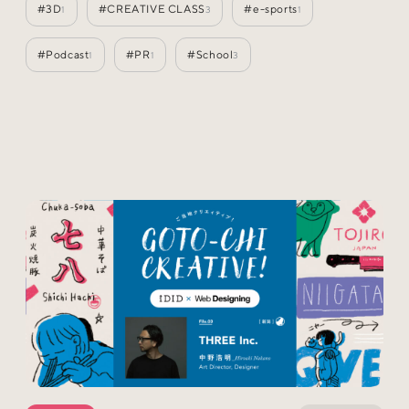
#3D
#CREATIVE CLASS
#e-sports
1
3
1
Special
特集
#Podcast
#PR
#School
1
1
3
Events
イベント
Other
そのほか
Today’s Bookmark
今日のブクマ
iDIDメディア編集部メンバーが見つけた気になるあれこ
れを、ほぼ毎日1つずつ紹介しています。