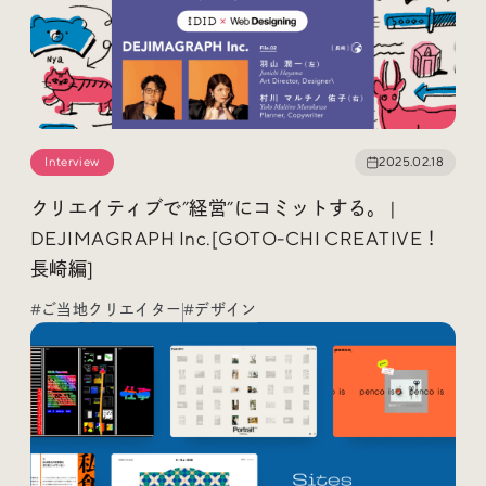
Social
@iDID_team
平日ほぼ毎日投稿中！
@iDID.team
Interview
2025.02.18
クリエイティブで”経営”にコミットする。 |
DEJIMAGRAPH Inc.[GOTO-CHI CREATIVE！
Privacy Policy
Project by
FOURDIGIT
,
SHIFTBRAIN
and
Wab Design
長崎編]
Collaboration with
OUGON
#ご当地クリエイター
#デザイン