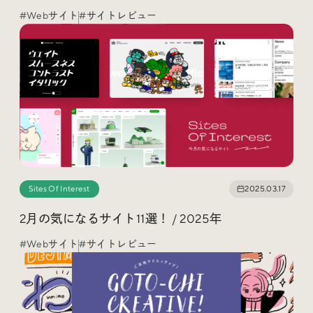
Trend Tags
#Webサイト
#サイトレビュー
#Podcast
#デザイン
#Webサイト
#サイトレビュー
#デジタルデザイン
#コミュニティ
#ブランディング
#ご当地クリエイター
Sites Of Interest
2025.03.17
2月の気になるサイト11選！ / 2025年
#シェアオフィス
#グローバル
#Webサイト
#サイトレビュー