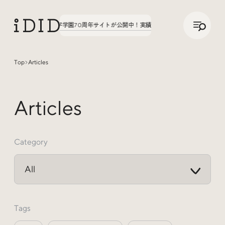
/
JP
ENG
た。第3弾、八文字学園70周年サイトが公開中！
実績の話、聞いてみた。第3弾、八文
Top
Articles
Articles
Articles
Category
Interview
インタビュー
Tags
Sites Of Interest
今月の気になるサイト