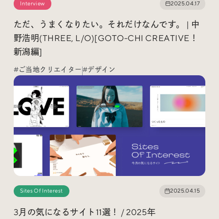
Interview
2025.04.17
ただ、うまくなりたい。それだけなんです。 | 中
野浩明(THREE, L/O)[GOTO-CHI CREATIVE！
新潟編]
Radio
iDID Podcast
#ご当地クリエイター
#デザイン
「iDID RADIO」を隔週で公開中！
クリエイティブ業界のニュースやイベント情報、 今週話
題になったサイトなどを30分でお届けします。
About
News
Contact
Sites Of Interest
2025.04.15
3月の気になるサイト11選！ / 2025年