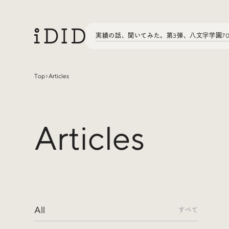
実績の話、聞いてみた。第3弾、八文字学園7
Top
Articles
Articles
Articles
Interview
インタビュー
Sites Of Interest
今月の気になるサイト
All
Special
特集
すべて