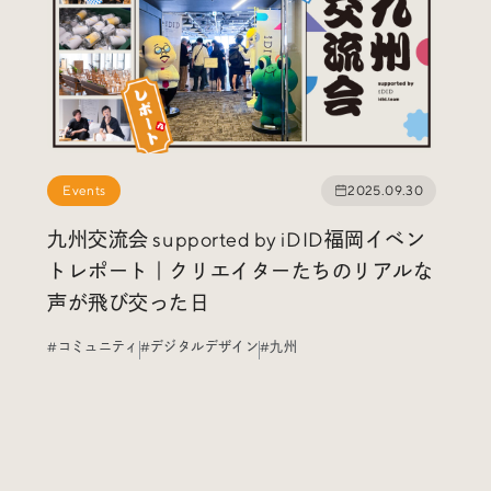
Radio
iDID Podcast
「iDID RADIO」を隔週で公開中！
クリエイティブ業界のニュースやイベント情報、 今週話題
になったサイトなどを30分でお届けします。
Events
2025.09.30
九州交流会 supported by iDID福岡イベン
About
News
Contact
トレポート｜クリエイターたちのリアルな
声が飛び交った日
#コミュニティ
#デジタルデザイン
#九州