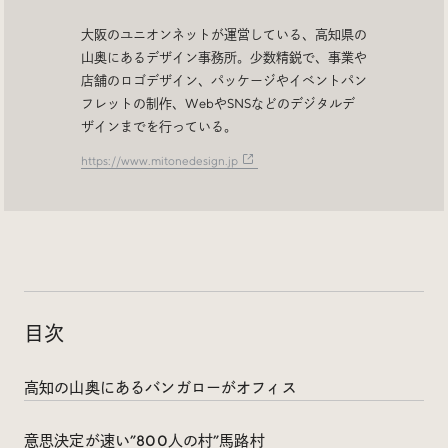
Trend Tags
大阪のユニオンネットが運営している、高知県の
山奥にあるデザイン事務所。少数精鋭で、事業や
店舗のロゴデザイン、パッケージやイベントパン
#Podcast
#デザイン
フレットの制作、WebやSNSなどのデジタルデ
ザインまでを行っている。
#Webサイト
#サイトレビュー
https://www.mitonedesign.jp
#デジタルデザイン
#コミュニティ
#ブランディング
#ご当地クリエイター
#シェアオフィス
#グローバル
目次
高知の山奥にあるバンガローがオフィス
意思決定が速い”800人の村”馬路村