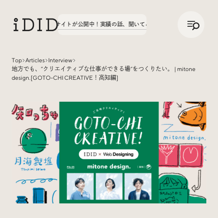
/
JP
ENG
園70周年サイトが公開中！
実績の話、聞いてみた。第3弾、八文字学園70周年サイト
Top
Articles
Interview
地方でも、”クリエイティブな仕事ができる場”をつくりたい。 | mitone
Articles
design.[GOTO-CHI CREATIVE！高知編]
Interview
インタビュー
Sites Of Interest
今月の気になるサイト