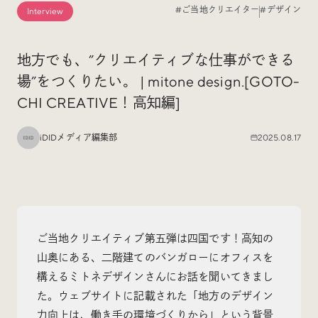
#ご当地クリエイター
#デザイン
Interview
Special
特集
地方でも、”クリエイティブな仕事ができる
場”をつくりたい。 | mitone design.[GOTO-
Events
イベント
CHI CREATIVE！高知編]
Other
そのほか
iDIDメディア編集部
2025.08.17
ご当地クリエイティブ第五弾は四国です！高知の
Today’s Bookmark
山奥にある、二階建てのバンガローにオフィスを
今日のブクマ
構えるミトネデザインさんにお話を聞いてきまし
iDIDメディア編集部メンバーが見つけた気になるあれこ
た。ウェブサイトに記載された「地方のデザイン
れを、ほぼ毎日1つずつ紹介しています。
力向上は、働き手の環境づくりから」という背景