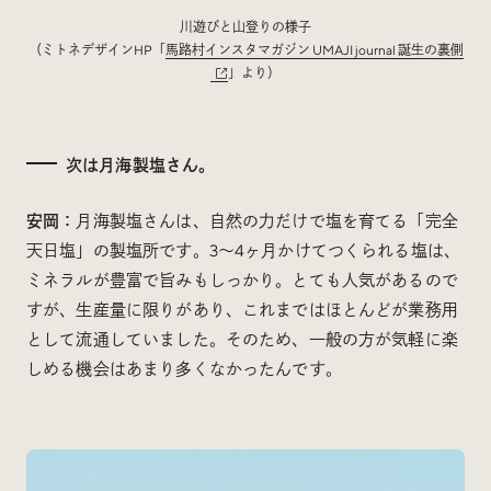
川遊びと山登りの様子
（ミトネデザインHP「
馬路村インスタマガジン UMAJI journal 誕生の裏側
」より）
次は月海製塩さん。
安岡：
月海製塩さんは、自然の力だけで塩を育てる「完全
天日塩」の製塩所です。3〜4ヶ月かけてつくられる塩は、
ミネラルが豊富で旨みもしっかり。とても人気があるので
すが、生産量に限りがあり、これまではほとんどが業務用
として流通していました。そのため、一般の方が気軽に楽
しめる機会はあまり多くなかったんです。