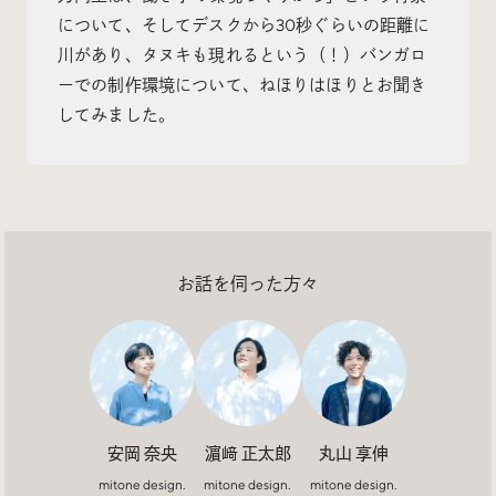
について、そしてデスクから30秒ぐらいの距離に
川があり、タヌキも現れるという（！）バンガロ
ーでの制作環境について、ねほりはほりとお聞き
してみました。
Radio
iDID Podcast
「iDID RADIO」を隔週で公開中！
クリエイティブ業界のニュースやイベント情報、 今週
話題になったサイトなどを30分でお届けします。
お話を伺った方々
About
News
Contact
安岡 奈央
濵﨑 正太郎
丸山 享伸
mitone design.
mitone design.
mitone design.