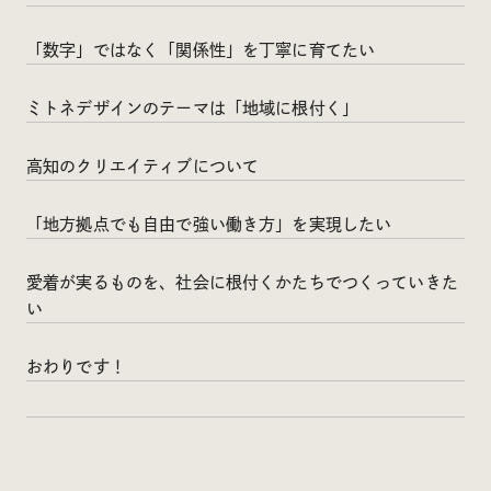
Social
「数字」ではなく「関係性」を丁寧に育てたい
@iDID_team
平日ほぼ毎日投稿中！
ミトネデザインのテーマは「地域に根付く」
@iDID.team
高知のクリエイティブについて
「地方拠点でも自由で強い働き方」を実現したい
Privacy Policy
Project by
FOURDIGIT
,
SHIFTBRAIN
and
Wab Design
愛着が実るものを、社会に根付くかたちでつくっていきた
Collaboration with
OUGON
い
おわりです！