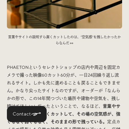
言葉やサイトの説明すら潔くカットしたのは、”空気感”を残したかったか
らなんだ 👀
PHAETONというセレクトショップの店内や周辺を固定カ
メラで撮った映像60カット60分が、一日24回繰り返し流
れるサイト。しかも先に進めることも戻ることもできませ
ん。かなり尖ったサイトなのですが、オーダーが「なんら
かの形で、この14年間つづいた場所や建物や空気を、残し
続けてほしい」だったということで、なるほど、
言葉やサ
Contact
イトの説明すらも潔くカットして、その場の空気感が、強
くもなく弱くもなく、そのままの形で残っている。
定点カ