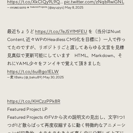
https://t.co/XkCIQy9L9Q
…
pic.twitter.com/zNqbRwiGNL
— ᴀʏᴜᴍɪ ɢᴏᴛᴏ ✴︎ ᶠᵉᵃᵗᵘʳᵉᵈ ᴾʳᵒʲᵉᶜᵗˢ (@ayupys)
May 8, 2025
最近ちょうど
https://t.co/7eJSYfMFEU
を（当分はNuxt
Content, 近々WPのHeadless CMS化を目標に）一人で作っ
てたのですが、リポジトリごと渡してあらゆる文言を見様
見真似で更新可能にしています HTML、Markdown、そ
れにYAML少々をフンイキで覚えて頂きました
https://t.co/6uiBgo1ELW
— 麦 ⌇Baku (@_baku89)
May 30, 2025
https://t.co/KHCzzPPk8R
Featured Project LP
Featured Projects のFVから次の説明文の見出し、文字1つ1
つが1ど散らばって再度収縮するに動く特徴的なアニメーシ