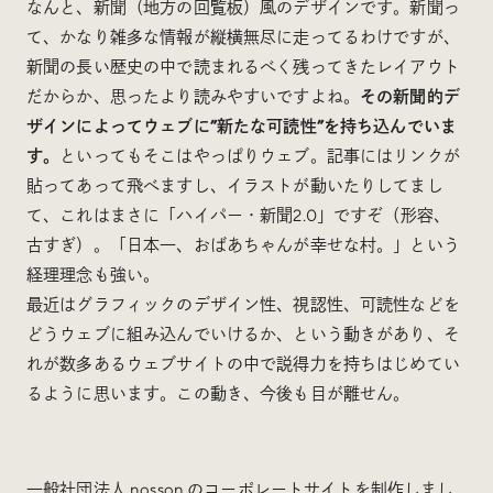
なんと、新聞（地方の回覧板）風のデザインです。新聞っ
て、かなり雑多な情報が縦横無尽に走ってるわけですが、
新聞の長い歴史の中で読まれるべく残ってきたレイアウト
だからか、思ったより読みやすいですよね。
その新聞的デ
ザインによってウェブに”新たな可読性”を持ち込んでいま
す。
といってもそこはやっぱりウェブ。記事にはリンクが
貼ってあって飛べますし、イラストが動いたりしてまし
て、これはまさに「ハイパー・新聞2.0」ですぞ（形容、
古すぎ）。「日本一、おばあちゃんが幸せな村。」という
経理理念も強い。
最近はグラフィックのデザイン性、視認性、可読性などを
どうウェブに組み込んでいけるか、という動きがあり、そ
れが数多あるウェブサイトの中で説得力を持ちはじめてい
るように思います。この動き、今後も目が離せん。
一般社団法人 nosson のコーポレートサイトを制作しまし