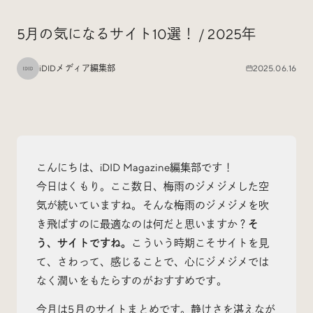
Special
特集
5月の気になるサイト10選！ / 2025年
iDIDメディア編集部
2025.06.16
Events
イベント
Other
そのほか
こんにちは、iDID Magazine編集部です！
今日はくもり。ここ数日、梅雨のジメジメした空
気が続いていますね。そんな梅雨のジメジメを吹
き飛ばすのに最適なのは何だと思いますか？
そ
Today’s Bookmark
う、サイトですね。
こういう時期こそサイトを見
今日のブクマ
て、さわって、感じることで、心にジメジメでは
なく潤いをもたらすのがおすすめです。
iDIDメディア編集部メンバーが見つけた気になるあれこ
れを、ほぼ毎日1つずつ紹介しています。
今月は5月のサイトまとめです。静けさを湛えなが