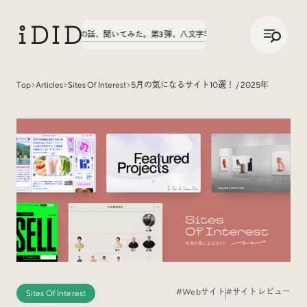
/
JP
ENG
実績の話、聞いてみた。第3弾、八文字学園70周年サイトが公開中！
実績の話
Top
Articles
Sites Of Interest
5月の気になるサイト10選！ / 2025年
Articles
Interview
インタビュー
Sites Of Interest
今月の気になるサイト
#Webサイト
#サイトレビュー
Sites Of Interest