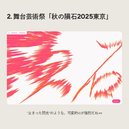
2. 舞台芸術祭「秋の隕石2025東京」
“止まった閃光”のような、可変的Viが強烈だね 👀