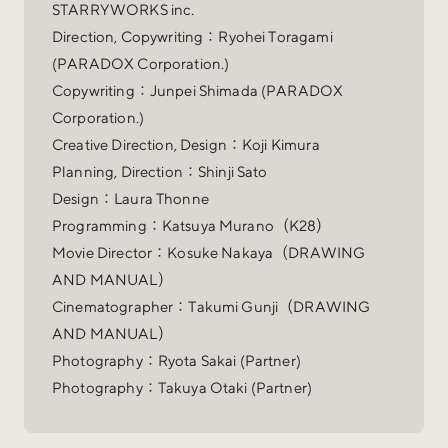
STARRYWORKS inc.
Direction, Copywriting：Ryohei Toragami
(PARADOX Corporation.)
Copywriting：Junpei Shimada (PARADOX
Corporation.)
Creative Direction, Design：Koji Kimura
Planning, Direction：Shinji Sato
Design：Laura Thonne
Programming：Katsuya Murano（K28）
Movie Director：Kosuke Nakaya（DRAWING
AND MANUAL）
Cinematographer：Takumi Gunji（DRAWING
AND MANUAL）
Photography：Ryota Sakai (Partner)
Photography：Takuya Otaki (Partner)