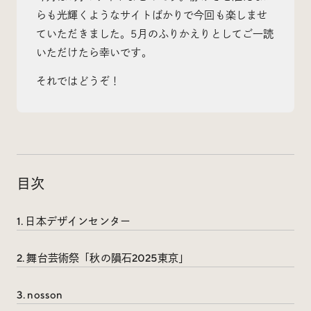
らも光輝くようなサイトばかりで今回も楽しませ
ていただきました。5月のふりかえりとしてご一読
いただけたら幸いです。
Radio
それではどうぞ！
iDID Podcast
「iDID RADIO」を隔週で公開中！
クリエイティブ業界のニュースやイベント情報、 今週
話題になったサイトなどを30分でお届けします。
目次
1. 日本デザインセンター
About
News
Contact
2. 舞台芸術祭「秋の隕石2025東京」
3. nosson