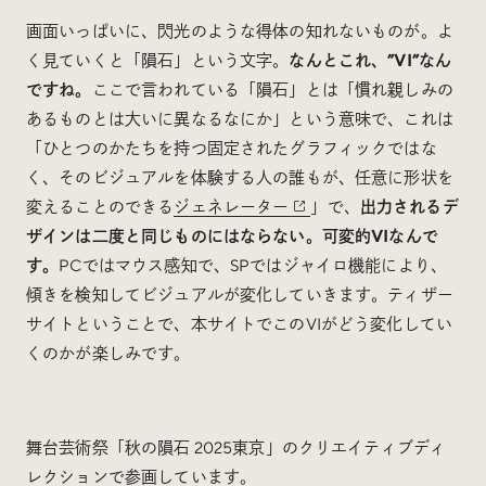
画面いっぱいに、閃光のような得体の知れないものが。よ
く見ていくと「隕石」という文字。
なんとこれ、”VI”なん
ですね。
ここで言われている「隕石」とは「慣れ親しみの
あるものとは大いに異なるなにか」という意味で、これは
「ひとつのかたちを持つ固定されたグラフィックではな
く、そのビジュアルを体験する人の誰もが、任意に形状を
変えることのできる
ジェネレーター
」で、
出力されるデ
ザインは二度と同じものにはならない。可変的VIなんで
す。
PCではマウス感知で、SPではジャイロ機能により、
傾きを検知してビジュアルが変化していきます。ティザー
サイトということで、本サイトでこのVIがどう変化してい
くのかが楽しみです。
舞台芸術祭「秋の隕石 2025東京」のクリエイティブディ
レクションで参画しています。