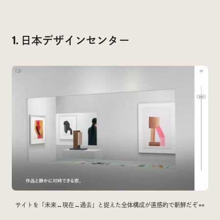
Social
@iDID_team
平日ほぼ毎日投稿中！
1. 日本デザインセンター
@iDID.team
Privacy Policy
Project by
FOURDIGIT
,
SHIFTBRAIN
and
Wab Design
Collaboration with
OUGON
サイトを「未来↔︎現在↔︎過去」と捉えた全体構成が直感的で新鮮だぞ 👀