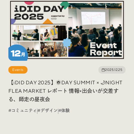
Social
@iDID_team
平日ほぼ毎日投稿中！
@iDID.team
Privacy Policy
Events
2025.12.25
Project by
FOURDIGIT
,
SHIFTBRAIN
and
Wab Design
Collaboration with
OUGON
【iDID DAY 2025】☀️DAY SUMMIT × 🌙NIGHT
FLEA MARKET レポート 情報×出会いが交差す
る、師走の昼夜会
#コミュニティ
#デザイン
#体験