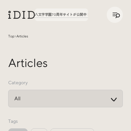
/
JP
ENG
いてみた。第3弾、八文字学園70周年サイトが公開中！
実績の話、聞いてみた。第3弾
Top
Articles
Articles
Articles
Category
Interview
インタビュー
Tags
Sites Of Interest
今月の気になるサイト