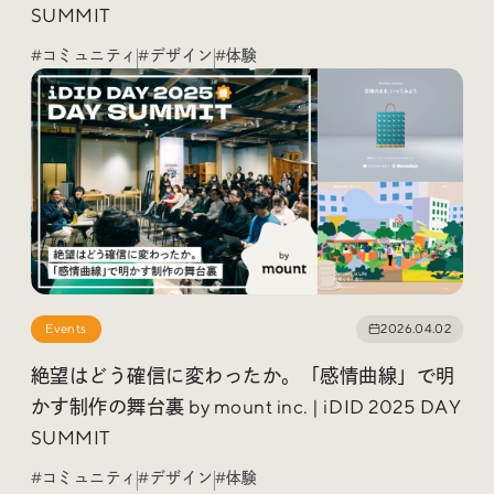
Trend Tags
SUMMIT
#コミュニティ
#デザイン
#体験
#Podcast
#デザイン
#Webサイト
#サイトレビュー
#デジタルデザイン
#コミュニティ
#ブランディング
#ご当地クリエイター
Events
2026.04.02
#シェアオフィス
#グローバル
絶望はどう確信に変わったか。「感情曲線」で明
かす制作の舞台裏 by mount inc. | iDID 2025 DAY
SUMMIT
#コミュニティ
#デザイン
#体験