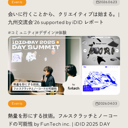
Events
2026.06.23
会いに行くことから、クリエイティブは始まる。|
九州交流会’26 supported by iDID レポート
Radio
#コミュニティ
#デザイン
#体験
iDID Podcast
「iDID RADIO」を隔週で公開中！
クリエイティブ業界のニュースやイベント情報、 今週話
題になったサイトなどを30分でお届けします。
About
News
Contact
Events
2026.04.03
熱量を形にする技術。フルスクラッチとノーコー
ドの可能性 by FunTech inc. | iDID 2025 DAY