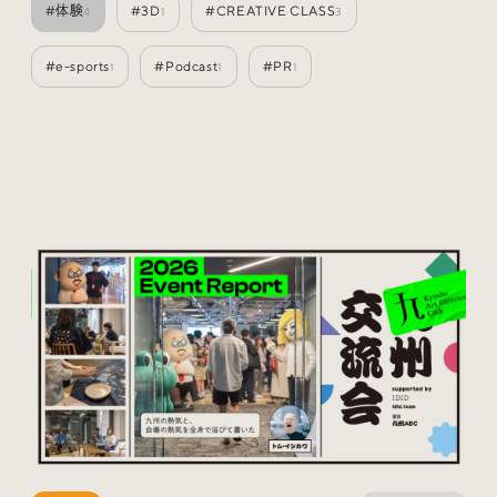
#体験
#3D
#CREATIVE CLASS
4
1
3
Special
特集
#e-sports
#Podcast
#PR
1
1
1
Events
イベント
Other
そのほか
Today’s Bookmark
今日のブクマ
iDIDメディア編集部メンバーが見つけた気になるあれこ
れを、ほぼ毎日1つずつ紹介しています。