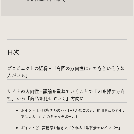
https://www.daijima.jp/
Social
@iDID_team
平日ほぼ毎日投稿中！
@iDID.team
目次
Privacy Policy
プロジェクトの経緯 – 「今回の方向性にとても合いそうな
Project by
FOURDIGIT
,
SHIFTBRAIN
and
Wab Design
人がいる」
Collaboration with
OUGON
サイトの方向性 – 議論を重ねていくことで「VIを押す方向
性」から「商品を見せていく」方向に
ポイント① – 代島さんのハイレベルな実装と、稲田さんのアイデ
アによる「相互のキャッチボール」
ポイント② – 高揚感を掻き立てられる「黒背景＋レインボー」