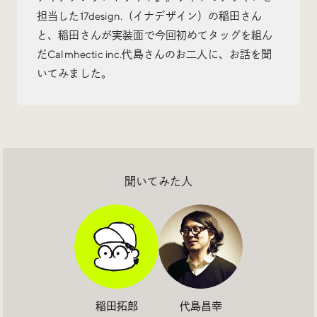
担当した17design.（イナデザイン）の稲田さん
と、稲田さんが実装面で今回初めてタッグを組ん
だCalmhectic inc.代島さんのお二人に、お話を聞
いてみました。
Radio
iDID Podcast
「iDID RADIO」を隔週で公開中！
クリエイティブ業界のニュースやイベント情報、 今週
話題になったサイトなどを30分でお届けします。
聞いてみた人
About
News
Contact
稲田拓郎
代島昌幸