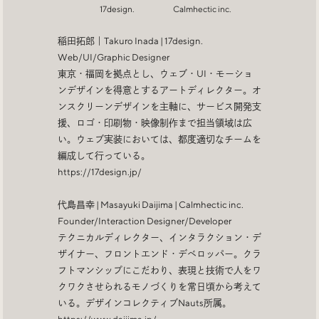
Trend Tags
17design.
Calmhectic inc.
稲田拓郎｜Takuro Inada | 17design.
Web/UI/Graphic Designer
#Podcast
#デザイン
東京・福岡を拠点とし、ウェブ・UI・モーショ
ンデザインを得意とするアートディレクター。オ
ンスクリーンデザインを主軸に、サービス開発支
#Webサイト
#サイトレビュー
援、ロゴ・印刷物・映像制作まで担当領域は広
い。ウェブ実装においては、都度適切なチームを
#デジタルデザイン
#コミュニティ
編成して行っている。
https://17design.jp/
#ブランディング
#ご当地クリエイター
代島昌幸 | Masayuki Daijima | Calmhectic inc.
Founder/Interaction Designer/Developer
#シェアオフィス
#グローバル
テクニカルディレクター、インタラクション・デ
ザイナー、フロントエンド・デベロッパー。クラ
フトマンシップにこだわり、表現と技術で人をワ
クワクさせられるモノづくりを常日頃から考えて
いる。デザインコレクティブNauts所属。