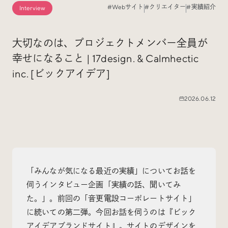
#Webサイト
#クリエイター
#実績紹介
Interview
Special
特集
大切なのは、プロジェクトメンバー全員が
幸せになること | 17design. & Calmhectic
Events
イベント
inc. [ビックアイデア]
Other
そのほか
2026.06.12
「みんなが気になる最近の実績」についてお話を
Today’s Bookmark
伺うインタビュー企画「実績の話、聞いてみ
今日のブクマ
た。」。前回の「音更電設コーポレートサイト」
iDIDメディア編集部メンバーが見つけた気になるあれこ
に続いての第二弾。今回お話を伺うのは『ビック
れを、ほぼ毎日1つずつ紹介しています。
アイデアブランドサイト』。サイトのデザインを