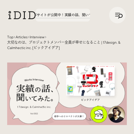
/
JP
ENG
文字学園70周年サイトが公開中！
実績の話、聞いてみた。第3弾、八文字学園70周年
Top
Articles
Interview
大切なのは、プロジェクトメンバー全員が幸せになること | 17design. &
Articles
Calmhectic inc. [ビックアイデア]
Interview
インタビュー
Sites Of Interest
今月の気になるサイト