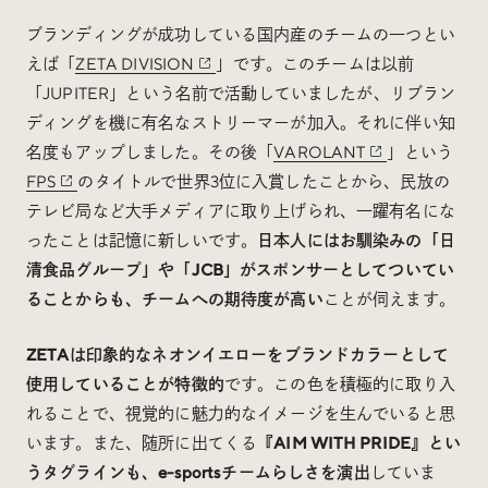
ブランディングが成功している国内産のチームの一つとい
えば「
ZETA DIVISION
」です。このチームは以前
「JUPITER」という名前で活動していましたが、リブラン
ディングを機に有名なストリーマーが加入。それに伴い知
名度もアップしました。その後「
VAROLANT
」という
FPS
のタイトルで世界3位に入賞したことから、民放の
テレビ局など大手メディアに取り上げられ、一躍有名にな
ったことは記憶に新しいです。
日本人にはお馴染みの「日
清食品グループ」や「JCB」がスポンサーとしてついてい
ることからも、チームへの期待度が高い
ことが伺えます。
ZETAは印象的なネオンイエローをブランドカラーとして
使用していることが特徴的
です。この色を積極的に取り入
れることで、視覚的に魅力的なイメージを生んでいると思
います。また、随所に出てくる
『AIM WITH PRIDE』とい
うタグラインも、e-sportsチームらしさを演出
していま