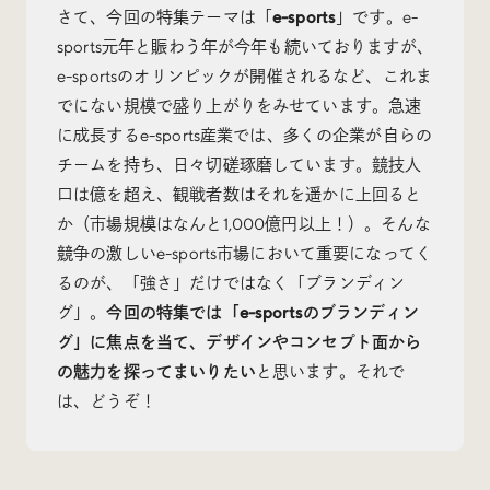
さて、今回の特集テーマは「
e-sports
」です。e-
sports元年と賑わう年が今年も続いておりますが、
e-sportsのオリンピックが開催されるなど、これま
でにない規模で盛り上がりをみせています。急速
Radio
に成長するe-sports産業では、多くの企業が自らの
iDID Podcast
チームを持ち、日々切磋琢磨しています。競技人
口は億を超え、観戦者数はそれを遥かに上回ると
「iDID RADIO」を隔週で公開中！
クリエイティブ業界のニュースやイベント情報、 今週
か（市場規模はなんと1,000億円以上！）。そんな
話題になったサイトなどを30分でお届けします。
競争の激しいe-sports市場において重要になってく
るのが、「強さ」だけではなく「ブランディン
グ」。
今回の特集では「e-sportsのブランディン
グ」に焦点を当て、デザインやコンセプト面から
の魅力を探ってまいりたい
と思います。それで
About
News
Contact
は、どうぞ！