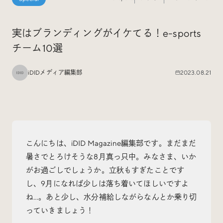
Special
特集
実はブランディングがイケてる！e-sports
チーム10選
Events
イベント
iDIDメディア編集部
2023.08.21
Other
そのほか
こんにちは、iDID Magazine編集部です。まだまだ
暑さでとろけそうな8月真っ只中。みなさま、いか
Today’s Bookmark
がお過ごしでしょうか。立秋もすぎたことです
今日のブクマ
し、9月になれば少しは落ち着いてほしいですよ
ね…。あと少し、水分補給しながらなんとか乗り切
iDIDメディア編集部メンバーが見つけた気になるあれこ
っていきましょう！
れを、ほぼ毎日1つずつ紹介しています。