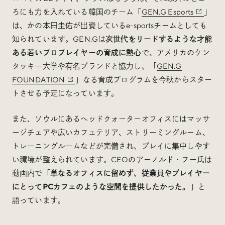
ろにも力を入れている韓国のチーム「
GEN.G Esports
」
は、かの本田圭佑が出資しているe-sportsチームとしても
知られています。GEN.Gは
次世代をリードするような才能
ある若いプロプレイヤーの育成に熱心
で、アメリカのケン
タッキー大学や有名ブランドと協力し、「
GEN.G
FOUNDATION
」なる育成プログラムを今秋からスター
トさせる予定になっています。
また、ソウルにあるヘッドクォーターオフィスにはマッサ
ージチェアや広いカフェテリア、ストリーミングルーム、
トレーニングルームなどが完備され、プレイに集中しやす
い環境が整えられています。CEOのアーノルド・フー氏は
動画内で「
単なるオフィスに留めず、従業員やプレイヤー
にとってPCカフェのような空間を提供したかった。
」と
語っています。