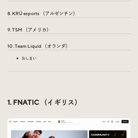
Social
8. KRÜ esports （アルゼンチン）
@iDID_team
平日ほぼ毎日投稿中！
9. TSM （アメリカ）
@iDID.team
10. Team Liquid （オランダ）
おしまい
Privacy Policy
Project by
FOURDIGIT
,
SHIFTBRAIN
and
Wab Design
Collaboration with
OUGON
1. FNATIC （イギリス）