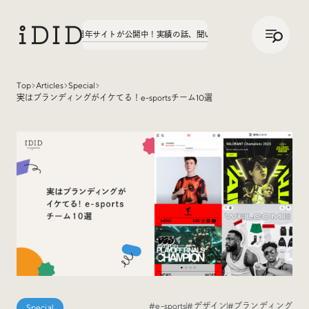
/
JP
ENG
文字学園70周年サイトが公開中！
実績の話、聞いてみた。第3弾、八文字学園70周年
Top
Articles
Special
実はブランディングがイケてる！e-sportsチーム10選
Articles
Interview
インタビュー
Sites Of Interest
今月の気になるサイト
#e-sports
#デザイン
#ブランディング
Special