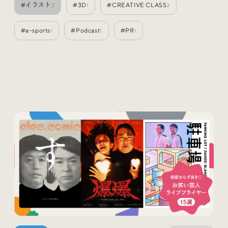
#イラスト
#3D
#CREATIVE CLASS
2
1
3
Special
特集
#e-sports
#Podcast
#PR
1
1
1
Events
イベント
Other
そのほか
Today’s Bookmark
今日のブクマ
iDIDメディア編集部メンバーが見つけた気になるあれこ
れを、ほぼ毎日1つずつ紹介しています。