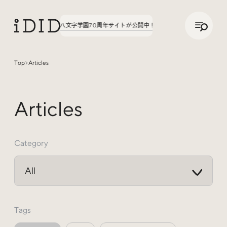
/
JP
ENG
聞いてみた。第3弾、八文字学園70周年サイトが公開中！
実績の話、聞いてみた。第3弾
Top
Articles
Articles
Articles
Category
Interview
インタビュー
Tags
Sites Of Interest
今月の気になるサイト