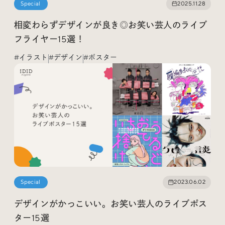
Special
2025.11.28
相変わらずデザインが良き◎お笑い芸人のライブ
フライヤー15選！
Radio
#イラスト
#デザイン
#ポスター
iDID Podcast
「iDID RADIO」を隔週で公開中！
クリエイティブ業界のニュースやイベント情報、 今週話
題になったサイトなどを30分でお届けします。
About
News
Contact
Special
2023.06.02
デザインがかっこいい。お笑い芸人のライブポス
ター15選