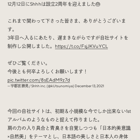
12月12日にShhhは設立2周年を迎えました🎂
これまで関わって下さった皆さま、ありがとうございま
す。
3年目へ入るにあたり、遅まきながらですが自社サイトを
制作し公開しました。
https://t.co/FsjJKVuYCL
ぜひご覧ください。
今後とも何卒よろしくお願いします！
pic.twitter.com/8sEAdM9z7d
— 宇都宮 勝晃 / Shhh inc. (@kUtsunomiya)
December 13, 2021
今回の自社サイトは、初期＆小規模な今でしか出来ない1st
アルバムのようなものと捉えて作りました。
肩の力の入り具合と青臭さを自覚しつつも「日本的美意識
×自然美」をテーマとし、日本語の美しさと日本人の身体