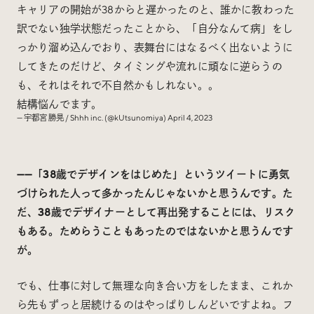
キャリアの開始が38からと遅かったのと、誰かに教わった
訳でない独学状態だったことから、「自分なんて病」をし
っかり溜め込んでおり、表舞台にはなるべく出ないように
してきたのだけど、タイミングや流れに頑なに逆らうの
も、それはそれで不自然かもしれない。。
結構悩んでます。
— 宇都宮 勝晃 / Shhh inc. (@kUtsunomiya)
April 4, 2023
——「38歳でデザインをはじめた」というツイートに勇気
づけられた人って多かったんじゃないかと思うんです。た
だ、38歳でデザイナーとして再出発することには、リスク
もある。ためらうこともあったのではないかと思うんです
が。
でも、仕事に対して無理な向き合い方をしたまま、これか
ら先もずっと居続けるのはやっぱりしんどいですよね。フ