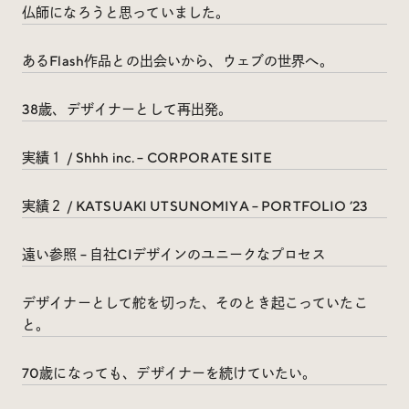
仏師になろうと思っていました。
Social
あるFlash作品との出会いから、ウェブの世界へ。
@iDID_team
平日ほぼ毎日投稿中！
38歳、デザイナーとして再出発。
@iDID.team
実績１ / Shhh inc. – CORPORATE SITE
Privacy Policy
実績２ / KATSUAKI UTSUNOMIYA – PORTFOLIO ’23
Project by
FOURDIGIT
,
SHIFTBRAIN
and
Wab Design
Collaboration with
OUGON
遠い参照 – 自社CIデザインのユニークなプロセス
デザイナーとして舵を切った、そのとき起こっていたこ
と。
70歳になっても、デザイナーを続けていたい。