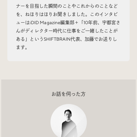
ナーを目指した瞬間のことやこれからのことなど
を、ねほりはほりお聞きしました。このインタビ
ューはiDID Magazine編集部＋「10年前、宇都宮さ
んがディレクター時代に仕事をご一緒したことが
Radio
ある」というSHIFTBRAIN代表、加藤でお送りし
iDID Podcast
ます。
「iDID RADIO」を隔週で公開中！
クリエイティブ業界のニュースやイベント情報、 今週
話題になったサイトなどを30分でお届けします。
お話を伺った方
About
News
Contact