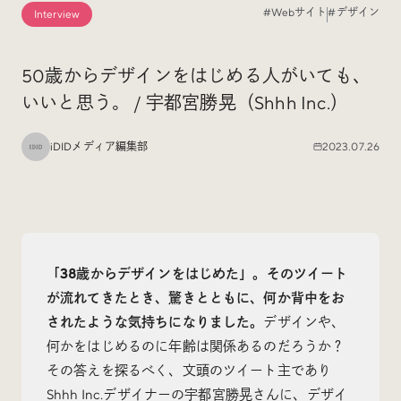
#Webサイト
#デザイン
Interview
Special
特集
50歳からデザインをはじめる人がいても、
いいと思う。 / 宇都宮勝晃（Shhh Inc.）
Events
イベント
iDIDメディア編集部
2023.07.26
Other
そのほか
「38歳からデザインをはじめた」。そのツイート
が流れてきたとき、驚きとともに、何か背中をお
Today’s Bookmark
されたような気持ちになりました。
デザインや、
今日のブクマ
何かをはじめるのに年齢は関係あるのだろうか？
iDIDメディア編集部メンバーが見つけた気になるあれこ
その答えを探るべく、文頭のツイート主であり
れを、ほぼ毎日1つずつ紹介しています。
Shhh Inc.デザイナーの宇都宮勝晃さんに、デザイ