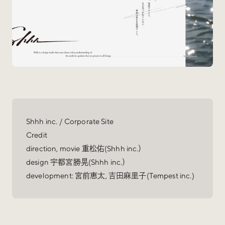
Shhh inc. / Corporate Site
Credit
direction, movie 重松佑(Shhh inc.）
design 宇都宮勝晃(Shhh inc.）
development: 宮前恵太, 吉田麻里子(Tempest inc.)