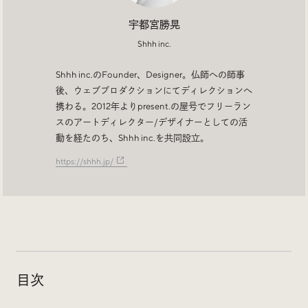
Trend Tags
宇都宮勝晃
Shhh inc.
#Podcast
#デザイン
Shhh inc.のFounder、Designer。仏師への師事
後、ウェブプロダクションにてディレクションへ
#Webサイト
#サイトレビュー
携わる。2012年よりpresent.の屋号でフリーラン
スのアートディレクター/デザイナーとしての活
動を経たのち、Shhh inc.を共同設立。
#デジタルデザイン
#コミュニティ
https://shhh.jp/
#ブランディング
#ご当地クリエイター
#シェアオフィス
#グローバル
目次