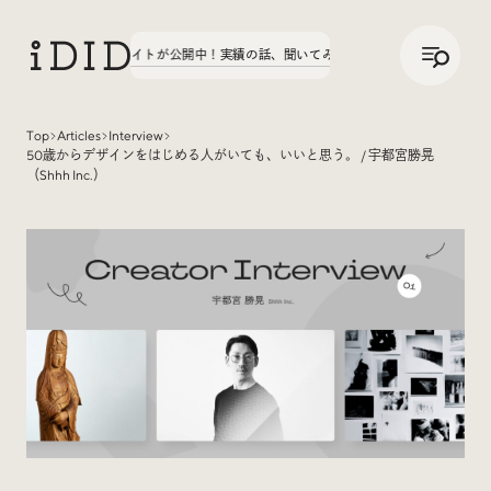
/
JP
ENG
字学園70周年サイトが公開中！
実績の話、聞いてみた。第3弾、八文字学園70周年サ
Top
Articles
Interview
50歳からデザインをはじめる人がいても、いいと思う。 / 宇都宮勝晃
Articles
（Shhh Inc.）
Interview
インタビュー
Sites Of Interest
今月の気になるサイト