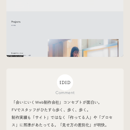
Special
特集
Events
イベント
Other
そのほか
Comment
Today’s Bookmark
「会いにいくWeb制作会社」コンセプトが面白い。
今日のブクマ
FVでスタッフがひたすら歩く、歩く、歩く。
制作実績も「サイト」ではなく「作ってる人」や「プロセ
iDIDメディア編集部メンバーが見つけた気になるあれこ
ス」に照準があたってる。「見せ方の差別化」が明快。
れを、ほぼ毎日1つずつ紹介しています。