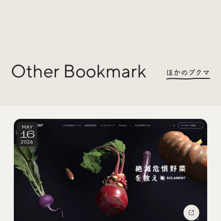
Trend Tags
#Podcast
#デザイン
Other Bookmark
ほかのブクマ
#Webサイト
#サイトレビュー
#デジタルデザイン
#コミュニティ
MAY
#ブランディング
#ご当地クリエイター
16
2026
#シェアオフィス
#グローバル