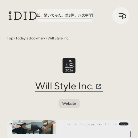
/
JP
ENG
実績の話、聞いてみた。第3弾、八文字学園70周年サイトが公開中！
実績
Top
Today’s Bookmark
Will Style Inc.
Articles
JUN
18
2026
Will Style Inc.
Website
Interview
インタビュー
Sites Of Interest
今月の気になるサイト