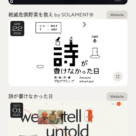
Social
絶滅危惧野菜を救え by SOLAMENT®
Website
@iDID_team
平日ほぼ毎日投稿中！
APR
22
2026
@iDID.team
Privacy Policy
Project by
FOURDIGIT
,
SHIFTBRAIN
and
Wab Design
Collaboration with
OUGON
詩が書けなかった日
Website
OCT
01
2025