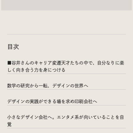
Social
@iDID_team
平日ほぼ毎日投稿中！
@iDID.team
目次
■谷井さんのキャリア変遷天才たちの中で、自分なりに楽
Privacy Policy
しく向き合う力を身につける
Project by
FOURDIGIT
,
SHIFTBRAIN
and
Wab Design
Collaboration with
OUGON
数学の研究から一転、デザインの世界へ
デザインの実践ができる場を求め印刷会社へ
小さなデザイン会社へ。エンタメ系が向いていることを自
覚