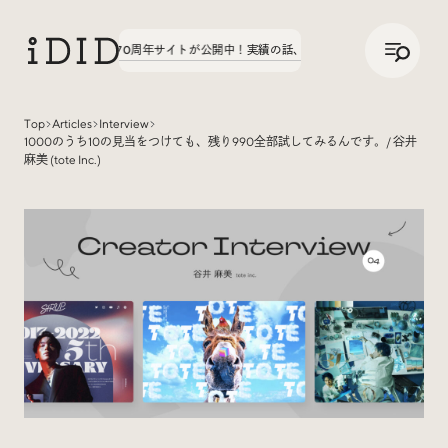
/
JP
ENG
、八文字学園70周年サイトが公開中！
実績の話、聞いてみた。第3弾、八文字学園70
Top
Articles
Interview
1000のうち10の見当をつけても、残り990全部試してみるんです。/ 谷井
Articles
麻美 (tote Inc.)
Interview
インタビュー
Sites Of Interest
今月の気になるサイト