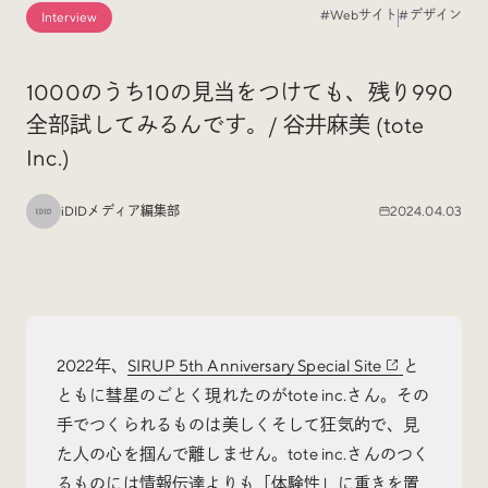
#Webサイト
#デザイン
Interview
Special
特集
1000のうち10の見当をつけても、残り990
全部試してみるんです。/ 谷井麻美 (tote
Events
イベント
Inc.)
Other
そのほか
iDIDメディア編集部
2024.04.03
2022年、
SIRUP 5th Anniversary Special Site
と
Today’s Bookmark
ともに彗星のごとく現れたのがtote inc.さん。その
今日のブクマ
手でつくられるものは美しくそして狂気的で、見
iDIDメディア編集部メンバーが見つけた気になるあれこ
た人の心を掴んで離しません。tote inc.さんのつく
れを、ほぼ毎日1つずつ紹介しています。
るものには情報伝達よりも「体験性」に重きを置