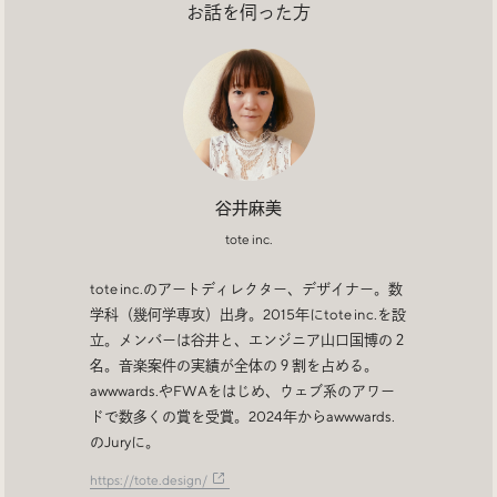
Trend Tags
お話を伺った方
#Podcast
#デザイン
#Webサイト
#サイトレビュー
谷井麻美
#デジタルデザイン
#コミュニティ
tote inc.
tote inc.のアートディレクター、デザイナー。数
#ブランディング
#ご当地クリエイター
学科（幾何学専攻）出身。2015年にtote inc.を設
立。メンバーは谷井と、エンジニア山口国博の２
#シェアオフィス
#グローバル
名。音楽案件の実績が全体の９割を占める。
awwwards.やFWAをはじめ、ウェブ系のアワー
ドで数多くの賞を受賞。2024年からawwwards.
のJuryに。
https://tote.design/