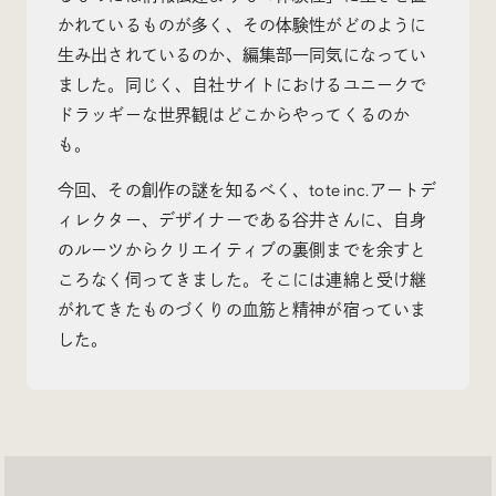
かれているものが多く、その体験性がどのように
生み出されているのか、編集部一同気になってい
ました。同じく、自社サイトにおけるユニークで
ドラッギーな世界観はどこからやってくるのか
Radio
も。
iDID Podcast
今回、その創作の謎を知るべく、tote inc.アートデ
「iDID RADIO」を隔週で公開中！
ィレクター、デザイナーである谷井さんに、自身
クリエイティブ業界のニュースやイベント情報、 今週
話題になったサイトなどを30分でお届けします。
のルーツからクリエイティブの裏側までを余すと
ころなく伺ってきました。そこには連綿と受け継
がれてきたものづくりの血筋と精神が宿っていま
した。
About
News
Contact