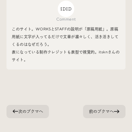
Special
特集
Comment
このサイト。WORKSとSTAFFの説明が「原稿用紙」。原稿
Events
イベント
用紙に文字が入ってるだけで文章が凛々しく、活き活きして
くるのはなぜだろう。
表になっている制作クレジットも表型で視覚的。itsknさんの
Other
そのほか
サイト。
Today’s Bookmark
今日のブクマ
次のブクマへ
前のブクマへ
iDIDメディア編集部メンバーが見つけた気になるあれこ
れを、ほぼ毎日1つずつ紹介しています。