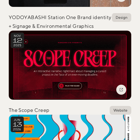
Trend Tags
YODOYABASHI Station One Brand identity
Design
+ Signage & Environmental Graphics
#Podcast
#デザイン
NOV
12
2025
#Webサイト
#サイトレビュー
#デジタルデザイン
#コミュニティ
#ブランディング
#ご当地クリエイター
#シェアオフィス
#グローバル
The Scope Creep
Website
JUN
13
2026