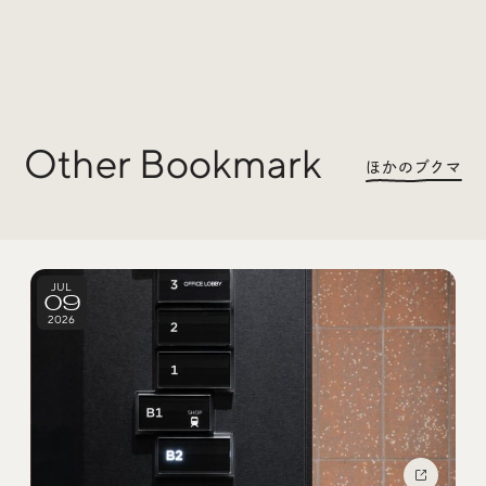
Radio
iDID Podcast
Other Bookmark
ほかのブクマ
「iDID RADIO」を隔週で公開中！
クリエイティブ業界のニュースやイベント情報、 今週話
題になったサイトなどを30分でお届けします。
JUL
09
2026
About
News
Contact