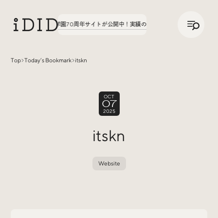
/
JP
ENG
た。第3弾、八文字学園70周年サイトが公開中！
実績の話、聞いてみた。第3弾、八文字
Top
Today’s Bookmark
itskn
Articles
OCT
07
2025
itskn
Website
Interview
インタビュー
Sites Of Interest
今月の気になるサイト