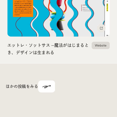
Social
@iDID_team
平日ほぼ毎日投稿中！
@iDID.team
エットレ・ソットサス —魔法がはじまると
Website
き、デザインは生まれる
Privacy Policy
Project by
FOURDIGIT
,
SHIFTBRAIN
and
Wab Design
Collaboration with
OUGON
ほかの投稿をみる