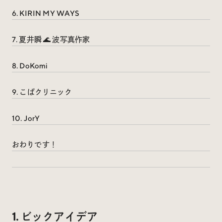
Trend Tags
6. KIRIN MY WAYS
7. 夏井瞬 🌊 波写真作家
#Podcast
#デザイン
8. DoKomi
#Webサイト
#サイトレビュー
9. こばクリニック
#デジタルデザイン
#コミュニティ
10. JorY
#ブランディング
#ご当地クリエイター
おわりです！
#シェアオフィス
#グローバル
1. ビックアイデア