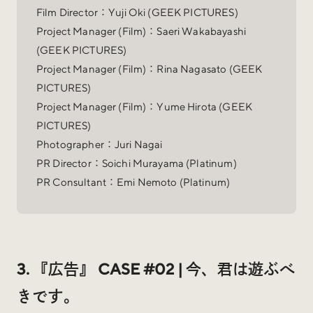
Film Director：Yuji Oki (GEEK PICTURES)
Project Manager (Film)：Saeri Wakabayashi
(GEEK PICTURES)
Project Manager (Film)：Rina Nagasato (GEEK
PICTURES)
Project Manager (Film)：Yume Hirota (GEEK
PICTURES)
Photographer：Juri Nagai
PR Director：Soichi Murayama (Platinum)
PR Consultant：Emi Nemoto (Platinum)
3. 『広告』 CASE #02 | 今、君は遊ぶべ
きです。