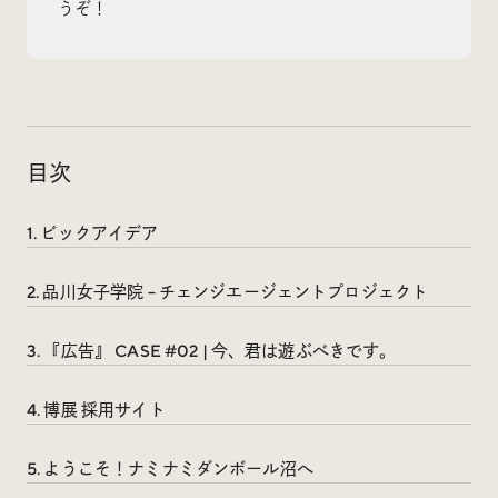
うぞ！
Radio
iDID Podcast
目次
「iDID RADIO」を隔週で公開中！
クリエイティブ業界のニュースやイベント情報、 今週
1. ビックアイデア
話題になったサイトなどを30分でお届けします。
2. 品川女子学院 – チェンジエージェントプロジェクト
3. 『広告』 CASE #02 | 今、君は遊ぶべきです。
About
News
Contact
4. 博展 採用サイト
5. ようこそ！ナミナミダンボール沼へ