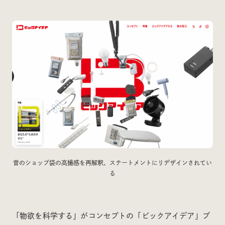
Social
@iDID_team
平日ほぼ毎日投稿中！
@iDID.team
Privacy Policy
Project by
FOURDIGIT
,
SHIFTBRAIN
and
Wab Design
Collaboration with
OUGON
昔のショップ袋の高揚感を再解釈、ステートメントにリデザインされてい
る
「物欲を科学する」がコンセプトの「ビックアイデア」ブ