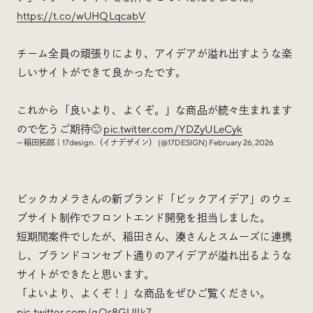
https://t.co/wUHQLqcabV
チーム全員の頑張りにより、アイデアが溢れ出すような楽
しいサイトができて良かったです。
これから「良いより、よくぞ。」な商品が続々生まれます
ので乞うご期待🙂
pic.twitter.com/YDZyULeCyk
— 稲田拓郎｜17design.（イナデザイン） (@17DESIGN)
February 26, 2026
ビックカメラさんの新ブランド「ビックアイデア」のウェ
ブサイト制作でフロントエンド開発を担当しました。
短期間案件でしたが、稲田さん、湊さんとスムーズに連携
し、ブランドコンセプト通りのアイデアが溢れ出るような
サイトができたと思います。
「よいより、よくぞ！」な商品をぜひご覧ください。
pic.twitter.com/gOs8GUIIk7