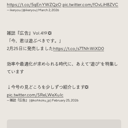
https://t.co/5qEnYWZQzO
pic.twitter.com/fOvLiH8ZVC
— ikeryou (@ikeryou)
March 2, 2026
雑誌『広告』Vol.419 ❎️
「今、君は遊ぶべきです。」
2月25日に発売しました
https://t.co/s7TNhWiXD0
効率や最適化が求められる時代に、あえて“遊び”を特集し
ています
↓今号の見どころを少しずつ紹介します❎️
pic.twitter.com/SReLWeXuIc
— 雑誌『広告』 (@kohkoku_jp)
February 25, 2026