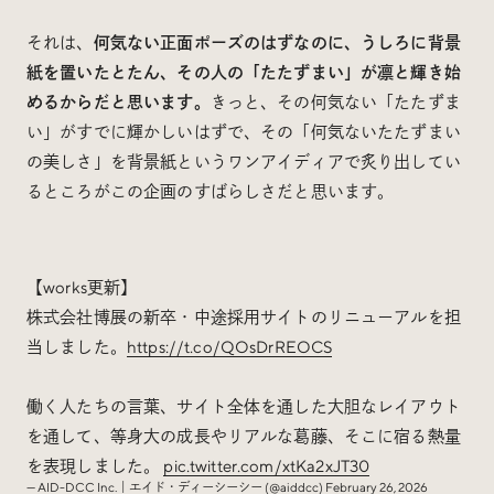
それは、
何気ない正面ポーズのはずなのに、うしろに背景
紙を置いたとたん、その人の「たたずまい」が凛と輝き始
めるからだと思います。
きっと、その何気ない「たたずま
い」がすでに輝かしいはずで、その「何気ないたたずまい
の美しさ」を背景紙というワンアイディアで炙り出してい
るところがこの企画のすばらしさだと思います。
【works更新】
株式会社博展の新卒・中途採用サイトのリニューアルを担
当しました。
https://t.co/QOsDrREOCS
働く人たちの言葉、サイト全体を通した大胆なレイアウト
を通して、等身大の成長やリアルな葛藤、そこに宿る熱量
を表現しました。
pic.twitter.com/xtKa2xJT30
— AID-DCC Inc.｜エイド・ディーシーシー (@aiddcc)
February 26, 2026