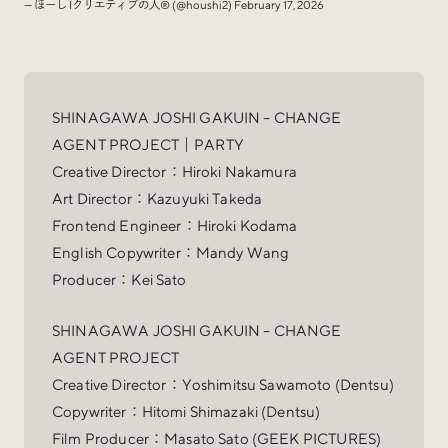
— ほーし Iクリエティブの人®️ (@houshi2)
February 17, 2026
SHINAGAWA JOSHI GAKUIN – CHANGE
AGENT PROJECT｜PARTY
Creative Director：Hiroki Nakamura
Art Director：Kazuyuki Takeda
Frontend Engineer：Hiroki Kodama
English Copywriter：Mandy Wang
Producer：Kei Sato
SHINAGAWA JOSHI GAKUIN – CHANGE
AGENT PROJECT
Creative Director：Yoshimitsu Sawamoto (Dentsu)
Copywriter：Hitomi Shimazaki (Dentsu)
Film Producer：Masato Sato (GEEK PICTURES)