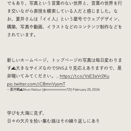
でもあり、写真という言葉のない世界と、言葉の世界を行
き交いながら表現を模索している人だと感じました。な
お、夏井さんは「イイ人」という屋号でウェブデザイン、
構築、写真や動画、イラストなどのコンテンツ制作などを
されています。
新しいホームページ、トップページの写真は毎日変わりま
す🌊大きなサイズなのでSNSより見応えありますので、是
非覗いてみてください。…
https://t.co/VsE3aVr2Ku
pic.twitter.com/iCBmnVysmT
— 夏井瞬🌊Shun Natsui (@nnnnnnnnnn721)
February 25, 2026
学びを大海に見ず、
日々の欠片を拾い集む路はその繰り返しにあり