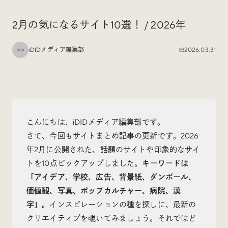
Special
特集
2月の気になるサイト10選！ / 2026年
iDIDメディア編集部
2026.03.31
Events
イベント
Other
そのほか
こんにちは、iDIDメディア編集部です。
さて、今回もサイトまとめ記事の更新です。2026
年2月に公開された、話題のサイトや印象的なサイ
トを10点ピックアップしました。
キーワードは
Today’s Bookmark
「アイデア、学校、広告、背景紙、ダンボール、
今日のブクマ
価値観、写真、ポップカルチャー、病院、漢
字」。
インスピレーションの種を探しに、最新の
iDIDメディア編集部メンバーが見つけた気になるあれこ
クリエイティブを覗いてみましょう。それではど
れを、ほぼ毎日1つずつ紹介しています。