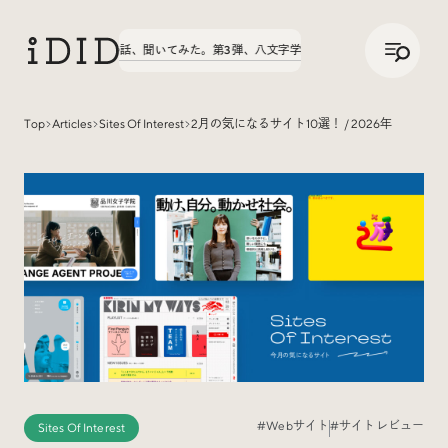
/
JP
ENG
実績の話、聞いてみた。第3弾、八文字学園70周年サイトが公開中！
実績の話
Top
Articles
Sites Of Interest
2月の気になるサイト10選！ / 2026年
Articles
Interview
インタビュー
Sites Of Interest
今月の気になるサイト
#Webサイト
#サイトレビュー
Sites Of Interest