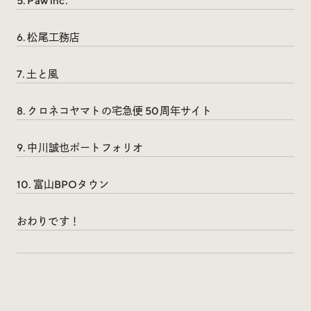
Trend Tags
5. Paw inc.
6. 松尾工務店
#Podcast
#デザイン
7. 土と風
#Webサイト
#サイトレビュー
8. クロネコヤマトの宅急便 50周年サイト
#デジタルデザイン
#コミュニティ
9. 中川誠也ポートフォリオ
#ブランディング
#ご当地クリエイター
10. 富山BPOタウン
#シェアオフィス
#グローバル
おわりです！