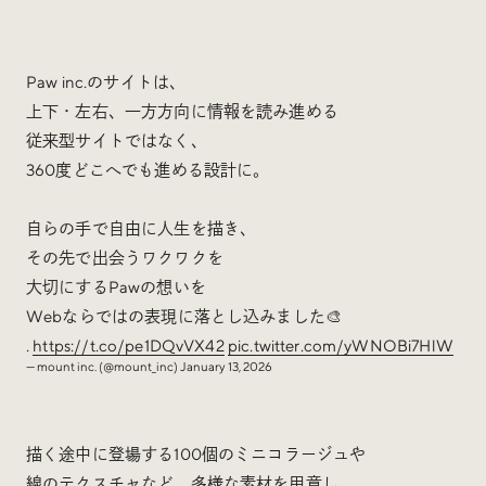
Paw inc.のサイトは、
上下・左右、一方方向に情報を読み進める
従来型サイトではなく、
360度どこへでも進める設計に。
自らの手で自由に人生を描き、
その先で出会うワクワクを
大切にするPawの想いを
Webならではの表現に落とし込みました🎨
.
https://t.co/pe1DQvVX42
pic.twitter.com/yWNOBi7HlW
— mount inc. (@mount_inc)
January 13, 2026
描く途中に登場する100個のミニコラージュや
線のテクスチャなど、多様な素材を用意し、