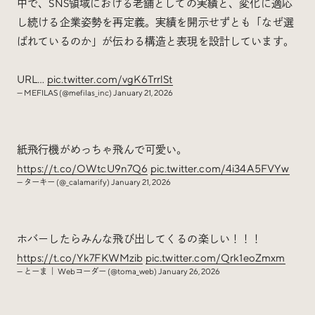
中で、SNS領域における老舗としての実績と、変化に適応
し続ける企業姿勢を再定義。実績を開示せずとも「なぜ選
ばれているのか」が伝わる構造と表現を設計しています。
URL…
pic.twitter.com/vgK6TrrlSt
— MEFILAS (@mefilas_inc)
January 21, 2026
紙飛行機がめっちゃ飛んで可愛い。
https://t.co/OWtcU9n7Q6
pic.twitter.com/4i34A5FVYw
— ターキー (@_calamarify)
January 21, 2026
ホバーしたらみんな飛び出してくるの楽しい！！！
https://t.co/Yk7FKWMzib
pic.twitter.com/Qrk1eoZmxm
— とーま ｜ Webコーダー (@toma_web)
January 26, 2026