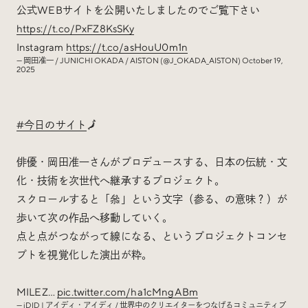
公式WEBサイトを公開いたしましたのでご覧下さい
https://t.co/PxFZ8KsSKy
Instagram
https://t.co/asHouU0m1n
— 岡田准一 / JUNICHI OKADA / AISTON (@J_OKADA_AISTON)
October 19,
2025
#今日のサイト
🗾
俳優・岡田准一さんがプロデュースする、日本の伝統・文
化・技術を次世代へ継承するプロジェクト。
スクロールすると「叅」という文字（参る、の意味？）が
歩いて次の作品へ移動していく。
点と点がつながって線になる、というプロジェクトコンセ
プトを視覚化した演出が粋。
MILEZ…
pic.twitter.com/ha1cMngABm
— iDID | アイディ・アイディ / 世界中のクリエイターをつなげるコミュニティプ