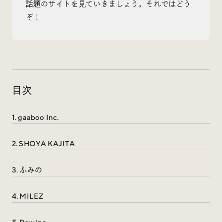
話題のサイトを見ていきましょう。それではどう
ぞ！
Radio
iDID Podcast
「iDID RADIO」を隔週で公開中！
目次
クリエイティブ業界のニュースやイベント情報、 今週
話題になったサイトなどを30分でお届けします。
1. gaaboo Inc.
2. SHOYA KAJITA
3. ふみの
About
News
Contact
4. MILEZ