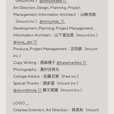
（mount inc.）
@kenjiokabe
Art Direction, Design, Planning, Project
Management, Information Architect ：山﨑末鈴
（mount inc.）
@mrnymsk_
Development, Planning, Project Management,
Information Architect：山下亜加里（mount inc.）
@luce__akr
Produce, Project Management：吉田耕（mount
inc.）
Copy Writing：原麻理子
@haramarikko
Photography：嶌村吉祥丸
Collage Advice：佐藤百実（Paw inc.）
Special Thanks：須多望（mount inc.）
@soundmuta
勝又菜摘（mount inc.）
LOGO＿
Creative Direction, Art Direction：林英和（mount