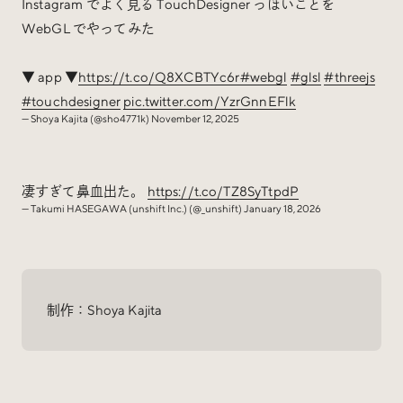
Instagram でよく見る TouchDesigner っぽいことを
WebGL でやってみた
▼ app ▼
https://t.co/Q8XCBTYc6r
#webgl
#glsl
#threejs
#touchdesigner
pic.twitter.com/YzrGnnEFlk
— Shoya Kajita (@sho4771k)
November 12, 2025
凄すぎて鼻血出た。
https://t.co/TZ8SyTtpdP
— Takumi HASEGAWA (unshift Inc.) (@_unshift)
January 18, 2026
制作：Shoya Kajita