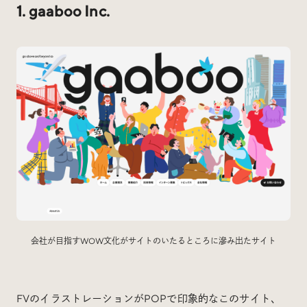
1. gaaboo Inc.
Social
@iDID_team
平日ほぼ毎日投稿中！
@iDID.team
Privacy Policy
Project by
FOURDIGIT
,
SHIFTBRAIN
and
Wab Design
Collaboration with
OUGON
会社が目指すWOW文化がサイトのいたるところに滲み出たサイト
FVのイラストレーションがPOPで印象的なこのサイト、