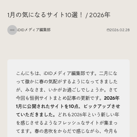
Special
特集
1月の気になるサイト10選！ / 2026年
iDIDメディア編集部
2026.02.28
Events
イベント
Other
そのほか
こんにちは、iDIDメディア編集部です。二月にな
って微かに春の気配がするようになってきました
が、みなさま、いかがお過ごしでしょうか。さて
今回も恒例サイトまとめ記事の更新です。
2026年
Today’s Bookmark
1月に公開されたサイトを10点、ピックアップさせ
今日のブクマ
ていただきました。
どれも2026年という新しい年
を感じさせるようなフレッシュなサイトが集まっ
iDIDメディア編集部メンバーが見つけた気になるあれこ
てます。春の息吹をからだで感じながら、今月も
れを、ほぼ毎日1つずつ紹介しています。