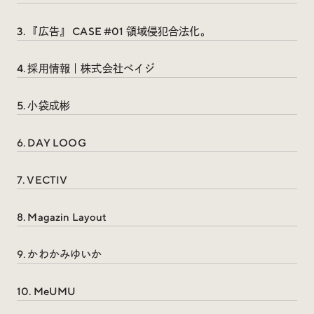
Trend Tags
3. 『広告』 CASE #01 領域侵犯合法化。
#Podcast
#デザイン
4. 採用情報｜株式会社ベイジ
5. 小袋成彬
#Webサイト
#サイトレビュー
6. DAY LOOG
#デジタルデザイン
#コミュニティ
7. VECTIV
#ブランディング
#ご当地クリエイター
8. Magazin Layout
#シェアオフィス
#グローバル
9. かわかみゆいか
10. MeUMU