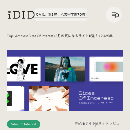
/
JP
ENG
実績の話、聞いてみた。第3弾、八文字学園70周年サイトが公開中！
実績の話、聞いて
Top
Articles
Sites Of Interest
3月の気になるサイト11選！ / 2025年
Articles
Interview
インタビュー
Sites Of Interest
今月の気になるサイト
#Webサイト
#サイトレビュー
Sites Of Interest