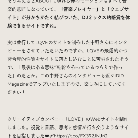
そう考えるとABOUTに現れる赤のモーションもすべて音
楽的意匠になっていて、
「音楽プレイヤー」と「ウェブサ
イト」が分かちがたく結びついた、DJミックス的感覚を体
験できるサイトですね。
実は並行してLQVEのサイトを制作した中野さんにインタ
ビューをさせていただいたのですが、LQVEの飛躍的かつ
非合理的性質をサイトに落とし込むことに苦労されたそう
で、「最後はある意味”音楽”を作っているつもりで作っ
た」のだとか。この中野さんのインタビューも近々iDID
Magazineでアップいたしますので、楽しみにしていてく
ださい！
クリエイティブカンパニー「LQVE」のWebサイトを制作
しました。視覚と言語、思考と感情が行き交うようなサイ
トを目指しました❤️‍🩹
https://t.co/FX392JNJrG