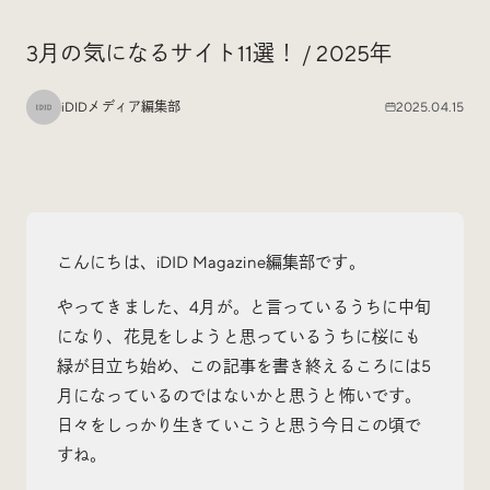
Special
特集
3月の気になるサイト11選！ / 2025年
iDIDメディア編集部
2025.04.15
Events
イベント
Other
そのほか
こんにちは、iDID Magazine編集部です。
やってきました、4月が。と言っているうちに中旬
になり、花見をしようと思っているうちに桜にも
緑が目立ち始め、この記事を書き終えるころには5
Today’s Bookmark
月になっているのではないかと思うと怖いです。
今日のブクマ
日々をしっかり生きていこうと思う今日この頃で
iDIDメディア編集部メンバーが見つけた気になるあれこ
すね。
れを、ほぼ毎日1つずつ紹介しています。