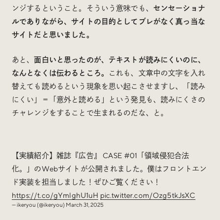
ンジするということ。そういう意味でも、
センセーショナ
ルでありながら、サイトの目的としてブレがなく真っ当な
サイトだと思いました。
あと、
面白いと思ったのが、テキストが読みにくいのに、
なんとなくは伝わるところ。
これも、文章中の文字を入れ
替えても読めるという現象を思い起こさせますし、「読み
にくい」＝「意外と読める」という発見も、読みにくさの
チャレンジをすることで生まれるのだな、と。
【実績紹介】雑誌『広告』 CASE #01「領域侵犯合法
化。」のWebサイトが公開されました。僕はフロントエン
ド実装を担当しました！ぜひご覧ください！
https://t.co/gYmlghU1uH
pic.twitter.com/Ozg5tkJsXC
— ikeryou (@ikeryou)
March 31, 2025