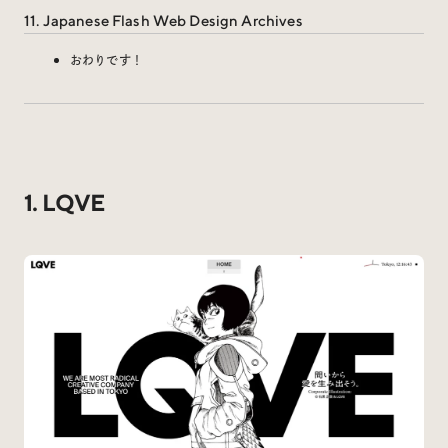
Social
11. Japanese Flash Web Design Archives
おわりです！
@iDID_team
平日ほぼ毎日投稿中！
@iDID.team
1. LQVE
Privacy Policy
Project by
FOURDIGIT
,
SHIFTBRAIN
and
Wab Design
Collaboration with
OUGON