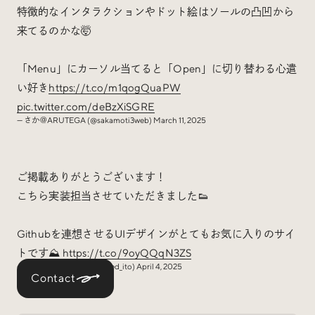
特徴的なインタラクションやドット絵はソールの凸凹から
来てるのかな🤯
「Menu」にカーソル当てると「Open」に切り替わる心遣
い好き
https://t.co/m1qogQuaPW
pic.twitter.com/deBzXiSGRE
— さか＠ARUTEGA (@sakamoti3web)
March 11, 2025
ご掲載ありがとうございます！
こちら実装担当させていただきました👟
Githubを連想させるUIデザインがとてもお気に入りのサイ
トです⛰️
https://t.co/9oyQQqN3ZS
— Yuta Ito / Shed Inc. (@shed_ito)
April 4, 2025
Contact