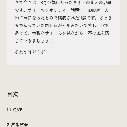
さて今回は、3月の気になったサイトのまとめ記事
です。サイトのクオリティ、話題性、iDIDが一方
的に気になったもので構成された11選です。さっき
まで降っていた雨もあがったみたいですし、窓を
Radio
あけて、素敵なサイトらを見ながら、春の風を感
iDID Podcast
じていきましょう！
「iDID RADIO」を隔週で公開中！
それではどうぞ！
クリエイティブ業界のニュースやイベント情報、 今週
話題になったサイトなどを30分でお届けします。
目次
About
News
Contact
1. LQVE
2. 富永省吾