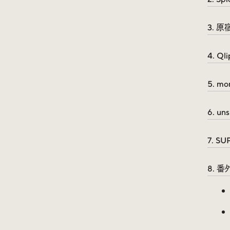
3. 
4. Qli
5. mo
6. uns
7. S
8. 