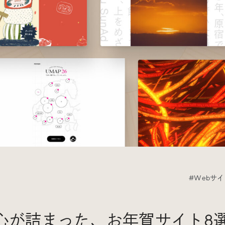
Radio
iDID Podcast
「iDID RADIO」を隔週で公開中！
クリエイティブ業界のニュースやイベント情報、 今週話題
になったサイトなどを30分でお届けします。
About
News
Contact
#Webサ
心が詰まった、お年賀サイト8選