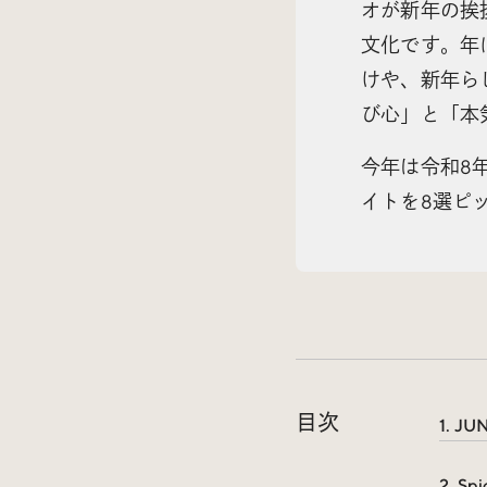
オが新年の挨
文化です。年
けや、新年ら
び心」と「本
今年は令和8
イトを8選ピ
目次
1. JU
2. Spi