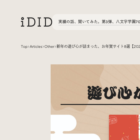
実績の話、聞いてみた。第3弾、八文字学園7
Top
Articles
Other
新年の遊び心が詰まった、お年賀サイト8選【202
Articles
Interview
インタビュー
Sites Of Interest
今月の気になるサイト
Special
特集