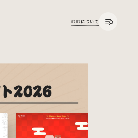
/
JP
ENG
iDID
について
Trend Tags
#Podcast
#デザイン