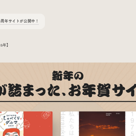
0周年サイトが公開中！
6年】
Today’s Bookmark
今日のブクマ
iDIDメディア編集部メンバーが見つけた気になるあれこれ
を、ほぼ毎日1つずつ紹介しています。