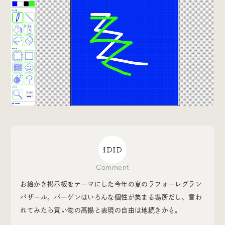
Special
特集
Events
イベント
Other
そのほか
Comment
Today’s Bookmark
今日のブクマ
お絵かき掲示板をテーマにした今年の夏のラフォーレグラン
バザール。バーゲンはいろんな個性が集まる場所だし、言わ
iDIDメディア編集部メンバーが見つけた気になるあれこ
れてみたら買い物の高揚と表現の自由は地続きかも。
れを、ほぼ毎日1つずつ紹介しています。