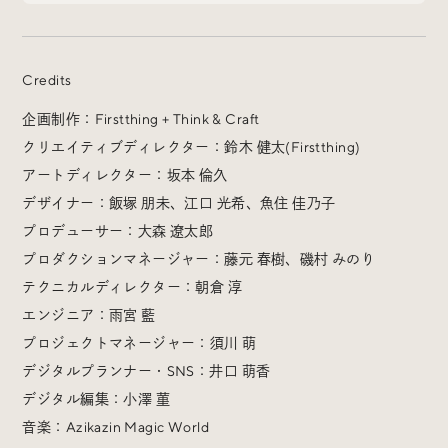
Credits
Radio
企画制作：Firstthing + Think & Craft
iDID Podcast
クリエイティブディレクター：鈴木 健太(Firstthing)
アートディレクター：坂本 倫久
「iDID RADIO」を隔週で公開中！
クリエイティブ業界のニュースやイベント情報、 今週話
デザイナー：飯塚 朋未、江口 光希、魚住 佳乃子
題になったサイトなどを30分でお届けします。
プロデューサー：大森 遼太郎
プロダクションマネージャー：藤元 春樹、磯村 みのり
テクニカルディレクター：朝倉 淳
エンジニア：雨宮 藍
プロジェクトマネージャー：須川 萌
About
News
Contact
デジタルプランナー・SNS：井口 萌香
デジタル編集：小澤 菫
音楽：Azikazin Magic World