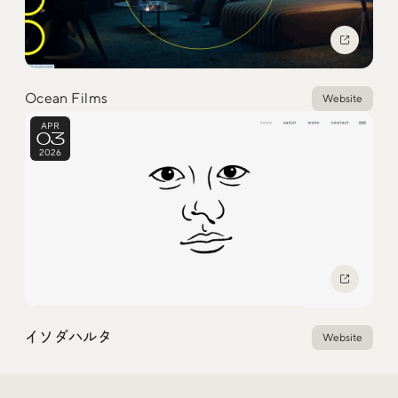
Ocean Films
Website
APR
03
2026
イソダハルタ
Website