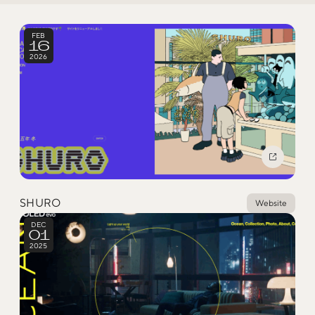
Social
FEB
16
@iDID_team
平日ほぼ毎日投稿中！
2026
@iDID.team
Privacy Policy
Project by
FOURDIGIT
,
SHIFTBRAIN
and
Wab Design
Collaboration with
OUGON
SHURO
Website
DEC
01
2025