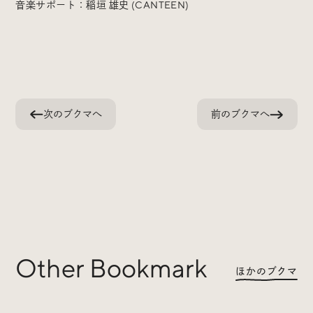
Trend Tags
音楽サポート：稲垣 雄史 (CANTEEN)
#Podcast
#デザイン
#Webサイト
#サイトレビュー
次のブクマへ
前のブクマへ
#デジタルデザイン
#コミュニティ
#ブランディング
#ご当地クリエイター
#シェアオフィス
#グローバル
Other Bookmark
ほかのブクマ