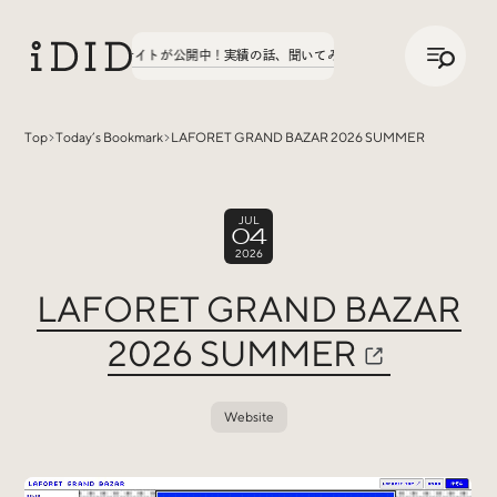
/
JP
ENG
文字学園70周年サイトが公開中！
実績の話、聞いてみた。第3弾、八文字学園70周年
Top
Today’s Bookmark
LAFORET GRAND BAZAR 2026 SUMMER
Articles
JUL
04
2026
LAFORET GRAND BAZAR
2026 SUMMER
Interview
インタビュー
Website
Sites Of Interest
今月の気になるサイト