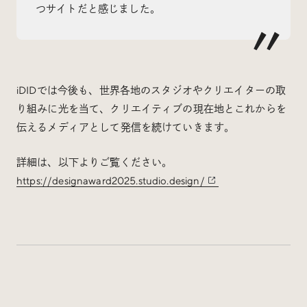
つサイトだと感じました。
Social
@iDID_team
平日ほぼ毎日投稿中！
@iDID.team
iDIDでは今後も、世界各地のスタジオやクリエイターの取
り組みに光を当て、クリエイティブの現在地とこれからを
伝えるメディアとして発信を続けていきます。
Privacy Policy
詳細は、以下よりご覧ください。
Project by
FOURDIGIT
,
SHIFTBRAIN
and
Wab Design
https://designaward2025.studio.design/
Collaboration with
OUGON