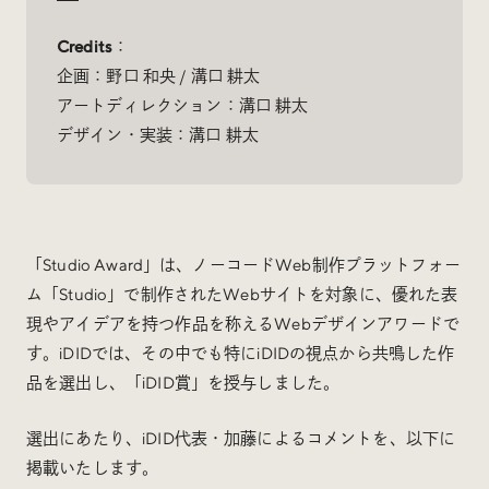
Credits
：
企画：野口 和央 / 溝口 耕太
アートディレクション：溝口 耕太
Radio
デザイン・実装：溝口 耕太
iDID Podcast
「iDID RADIO」を隔週で公開中！
クリエイティブ業界のニュースやイベント情報、 今週
話題になったサイトなどを30分でお届けします。
「Studio Award」は、ノーコードWeb制作プラットフォー
ム「Studio」で制作されたWebサイトを対象に、優れた表
現やアイデアを持つ作品を称えるWebデザインアワードで
す。iDIDでは、その中でも特にiDIDの視点から共鳴した作
About
News
Contact
品を選出し、「iDID賞」を授与しました。
選出にあたり、iDID代表・加藤によるコメントを、以下に
掲載いたします。