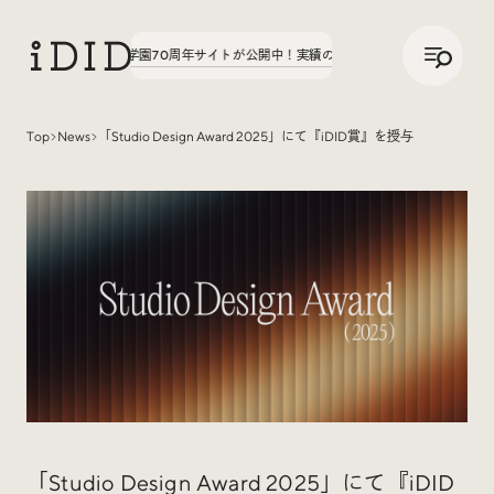
/
JP
ENG
た。第3弾、八文字学園70周年サイトが公開中！
実績の話、聞いてみた。第3弾、八文
Top
News
「Studio Design Award 2025」にて『iDID賞』を授与
Articles
Interview
インタビュー
Sites Of Interest
今月の気になるサイト
「Studio Design Award 2025」にて『iDID