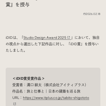
賞』を授与
Special
特集
2026.02.18
Events
イベント
iDIDは、「
Studio Design Award 2025
」において、独自
の視点から選出した下記作品に対し、「iDID賞」を授与い
Other
そのほか
たしました。
＜iDID賞受賞作品＞
Today’s Bookmark
受賞者：溝口 耕太（株式会社アイティプラス）
今日のブクマ
作品名：旅と仕事と｜日本の建築を巡る旅
iDIDメディア編集部メンバーが見つけた気になるあれこ
URL：
https://www.itplus.co.jp/tabito-shigototo
れを、ほぼ毎日1つずつ紹介しています。