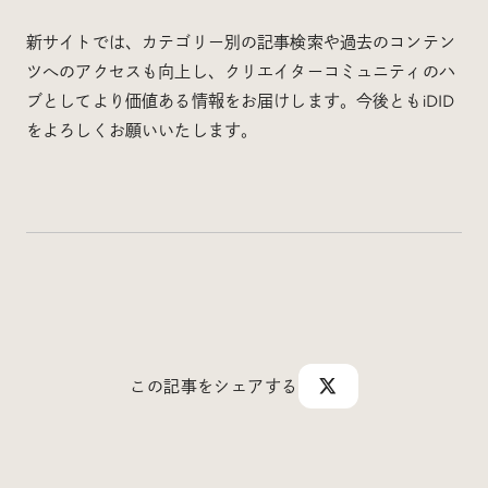
新サイトでは、カテゴリー別の記事検索や過去のコンテン
ツへのアクセスも向上し、クリエイターコミュニティのハ
ブとしてより価値ある情報をお届けします。今後ともiDID
Radio
をよろしくお願いいたします。
iDID Podcast
「iDID RADIO」を隔週で公開中！
クリエイティブ業界のニュースやイベント情報、 今週
話題になったサイトなどを30分でお届けします。
About
News
Contact
この記事をシェアする