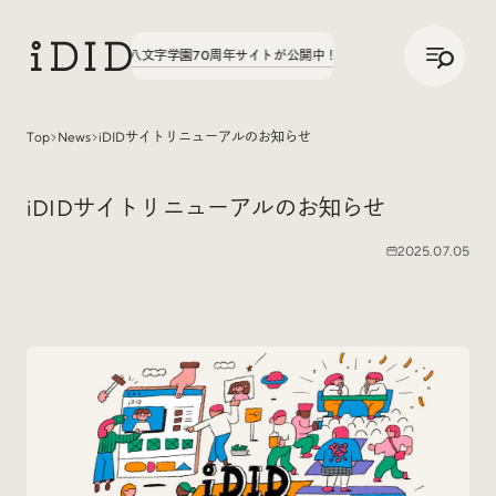
/
JP
ENG
聞いてみた。第3弾、八文字学園70周年サイトが公開中！
実績の話、聞いてみた。第3
Top
News
iDIDサイトリニューアルのお知らせ
Articles
iDIDサイトリニューアルのお知らせ
2025.07.05
Interview
インタビュー
Sites Of Interest
今月の気になるサイト