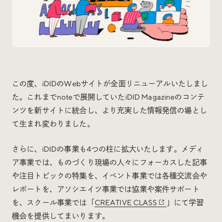
Special
特集
Events
イベント
この度、iDIDのWebサイトが全面リニューアルいたしまし
Other
そのほか
た。これまでnoteで展開していたiDID Magazineのコンテ
ンツを新サイトに統合し、より充実した情報発信の場とし
て生まれ変わりました。
さらに、iDIDの事業も4つの柱に拡大いたします。メディ
ア事業では、ものづくり現場の人々にフォーカスした記事
Today’s Bookmark
や注目トピックの特集を、イベント事業では各種交流会や
今日のブクマ
レポートを、アソシエイツ事業では協業や案件サポート
を、スクール事業では「
CREATIVE CLASS
」にて学習
iDIDメディア編集部メンバーが見つけた気になるあれこ
れを、ほぼ毎日1つずつ紹介しています。
機会を提供してまいります。