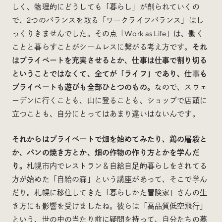
しく、物理的にどうしても「暮らし」が削られていくの
で、2つのバランスを取る「ワークライフバランス」はし
っくりきませんでした。その点「Work as Life」は、働く
ことと暮らすことがシームレスに繋がる考え方です。
それ
はプライベートを充実させるとか、仕事は仕事で割り切る
ということではなくて、全てが「ライフ」であり、仕事も
プライベートも遊びも全部ひとつのもの。
なので、スウェ
ーデンに行くことも、山に登ることも、ショップで店頭に
立つことも、自分にとってはあまり違いはないんです。
それからはプライベートで畑を始めてみたり、鶏の屠殺と
か、パンの焼き方とか、畑の作物の作り方とかを学んだ
り。
札幌市内でレストラン＆自給自足的暮らしをされてる
方が始めた「自給の森」という講座があって、そこで学ん
だり。札幌に移住してきた「暮らしかた冒険家」さんの生
き方にも影響を受けましたね。彼らは「高品質低空飛行」
という、世の中の当たり前に疑問を持って、自分たちの暮