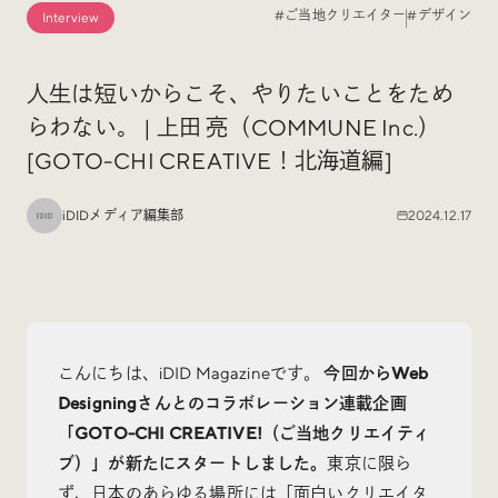
#ご当地クリエイター
#デザイン
Interview
Special
特集
人生は短いからこそ、やりたいことをため
らわない。 | 上田 亮（COMMUNE Inc.）
Events
イベント
[GOTO-CHI CREATIVE！北海道編]
Other
そのほか
iDIDメディア編集部
2024.12.17
こんにちは、iDID Magazineです。
今回からWeb
Today’s Bookmark
Designingさんとのコラボレーション連載企画
今日のブクマ
「GOTO-CHI CREATIVE!（ご当地クリエイティ
iDIDメディア編集部メンバーが見つけた気になるあれこ
ブ）」が新たにスタートしました。
東京に限ら
れを、ほぼ毎日1つずつ紹介しています。
ず、日本のあらゆる場所には「面白いクリエイタ