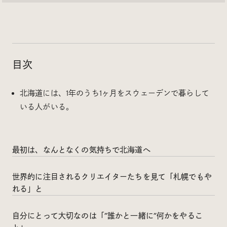
Social
@iDID_team
平日ほぼ毎日投稿中！
目次
@iDID.team
北海道には、1年のうち1ヶ月をスウェーデンで暮らして
いる人がいる。
Privacy Policy
Project by
FOURDIGIT
,
SHIFTBRAIN
and
Wab Design
Collaboration with
OUGON
最初は、なんとなくの気持ちで北海道へ
世界的に注目されるクリエイターたちを見て「札幌でもや
れる」と
自分にとって大切なのは「”誰かと一緒に”何かをやるこ