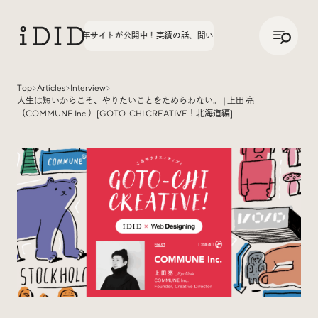
/
JP
ENG
字学園70周年サイトが公開中！
実績の話、聞いてみた。第3弾、八文字学園70周年サ
Top
Articles
Interview
人生は短いからこそ、やりたいことをためらわない。 | 上田 亮
Articles
（COMMUNE Inc.）[GOTO-CHI CREATIVE！北海道編]
Interview
インタビュー
Sites Of Interest
今月の気になるサイト