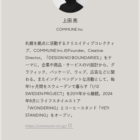
Trend Tags
上田 亮
COMMUNE Inc.
#Podcast
#デザイン
札幌を拠点に活動するクリエイティブコレクティ
#Webサイト
#サイトレビュー
ブ、COMMUNE Inc.のFounder、Creative
Director。「DESIGN NO BOUNDARIES.」をテ
#デジタルデザイン
#コミュニティ
ーマに、企業や商品・サービスのVI設計から、グ
ラフィック、パッケージ、ウェブ、広告などに関
わる。またインディペンデントな活動として、毎
#ブランディング
#ご当地クリエイター
年1ヶ月間をスウェーデンで暮らす「1/12
SWEDEN PROJECT」を2011年から継続。2024
#シェアオフィス
#グローバル
年8月にライフスタイルストア
「WONDERING」とコーヒースタンド「YETI
STANDING」をオープン。
https://commune-inc.jp/