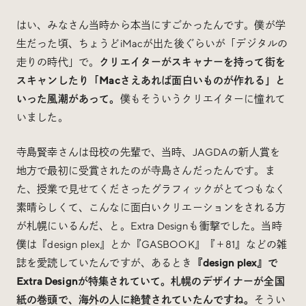
はい、みなさん当時から本当にすごかったんです。僕が学
生だった頃、ちょうどiMacが出た後ぐらいが「デジタルの
走りの時代」で。
クリエイターがスキャナーを持って街を
スキャンしたり「Macさえあれば面白いものが作れる」と
いった風潮があって。
僕もそういうクリエイターに憧れて
いました。
寺島賢幸さんは母校の先輩で、当時、JAGDAの新人賞を
地方で最初に受賞されたのが寺島さんだったんです。ま
た、授業で見せてくださったグラフィックがとてつもなく
素晴らしくて、こんなに面白いクリエーションをされる方
が札幌にいるんだ、と。Extra Designも衝撃でした。当時
僕は『design plex』とか『GASBOOK』『＋81』などの雑
誌を愛読していたんですが、あるとき
『design plex』で
Extra Designが特集されていて。札幌のデザイナーが全国
紙の巻頭で、海外の人に絶賛されていたんですね。
そうい