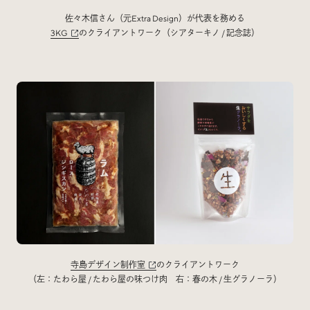
佐々木信さん（元Extra Design）が代表を務める
3KG
のクライアントワーク（シアターキノ / 記念誌）
寺島デザイン制作室
のクライアントワーク
（左：たわら屋 / たわら屋の味つけ肉 右：春の木 / 生グラノーラ）