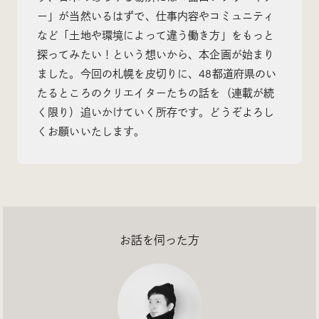
ー」が当然いるはずで、仕事内容やコミュニティ
など「土地や環境によって違う働き方」をもっと
探ってみたい！という想いから、本企画が始まり
ました。今回の札幌を皮切りに、48都道府県のい
Radio
たるところのクリエイターたちの話を（連載が続
iDID Podcast
く限り）追いかけていく所存です。どうぞよろし
「iDID RADIO」を隔週で公開中！
くお願いいたします。
クリエイティブ業界のニュースやイベント情報、 今週
話題になったサイトなどを30分でお届けします。
お話を伺った方
About
News
Contact