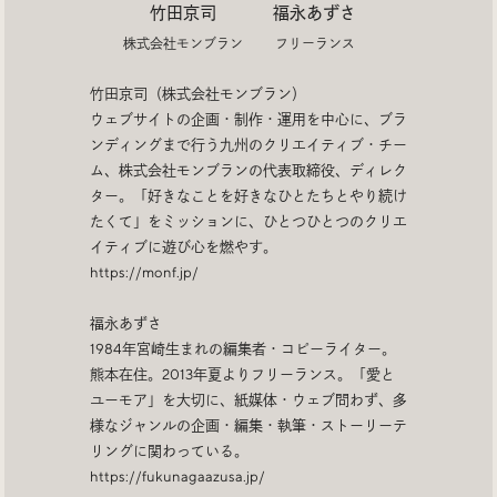
Trend Tags
竹田京司
福永あずさ
株式会社モンブラン
フリーランス
竹田京司（株式会社モンブラン）
#Podcast
#デザイン
ウェブサイトの企画・制作・運用を中心に、ブラ
ンディングまで行う九州のクリエイティブ・チー
#Webサイト
#サイトレビュー
ム、株式会社モンブランの代表取締役、ディレク
ター。「好きなことを好きなひとたちとやり続け
たくて」をミッションに、ひとつひとつのクリエ
#デジタルデザイン
#コミュニティ
イティブに遊び心を燃やす。
https://monf.jp/
#ブランディング
#ご当地クリエイター
福永あずさ
1984年宮崎生まれの編集者・コピーライター。
#シェアオフィス
#グローバル
熊本在住。2013年夏よりフリーランス。「愛と
ユーモア」を大切に、紙媒体・ウェブ問わず、多
様なジャンルの企画・編集・執筆・ストーリーテ
リングに関わっている。
https://fukunagaazusa.jp/