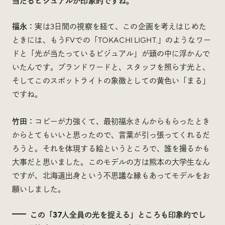
当たるビジュアルが印象的ですね。
福永：
実は3日間の視察を経て、この企画を考えはじめた
ときには、もうFVでの「TOKACHI LIGHT.」のようなワー
ドと「光が当たっているビジュアル」が頭の中に浮かんで
いたんです。ブランドワードと、スタッフを照らす光と、
そしてこのスポットライトの象徴としての黄色い「まる」
ですね。
竹田：
コピーが力強くて、最初福永さんからもらったとき
からとてもいいと思ったので、言葉が引っ張ってくれるだ
ろうと。それを体現する絵というところで、誰を撮るかも
大事だと思いました。このモデルの方は熊本の大学生なん
ですが、北海道出身という不思議な縁もあってモデルをお
願いしました。
この「37人全員の光を捉える」ところも印象的でし