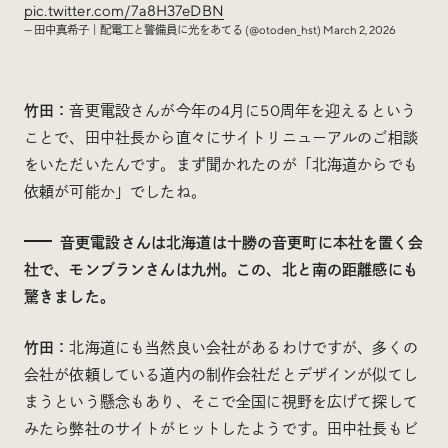
pic.twitter.com/7a8H37eDBN
— 田中真希子｜配電工と警備員に光をあてる (@otoden_hst)
March 2, 2026
竹田：
音更電設さんが今年の4月に50周年を迎えるという
ことで、田中社長から直々にサイトリニューアルのご相談
をいただいたんです。まず聞かれたのが「北海道からでも
依頼が可能か」でしたね。
音更電設さんは北海道は十勝の音更町に本社を置く会
社で、モンブランさんは九州。この、北と南の距離感にも
驚きました。
竹田：
北海道にも当然良い会社があるわけですが、多くの
会社が依頼している道内の制作会社だとデザインが似てし
まうという懸念もあり、そこで全国に視野を広げて探して
みたら弊社のサイトがヒットしたようです。田中社長もビ