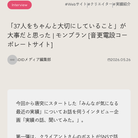
#Webサイト
#クリエイター
#実績紹介
Interview
Special
特集
「37人をちゃんと大切にしていること」が
大事だと思った | モンブラン [音更電設コー
Events
イベント
ポレートサイト]
Other
そのほか
iDIDメディア編集部
2026.05.26
今回から唐突にスタートした「みんなが気になる
Today’s Bookmark
最近の実績」についてお話を伺うインタビュー企
今日のブクマ
画「実績の話、聞いてみた。」。
iDIDメディア編集部メンバーが見つけた気になるあれこ
れを、ほぼ毎日1つずつ紹介しています。
第一弾は、クライアントさんのポストがSNSで話