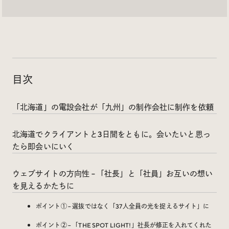
Social
@iDID_team
平日ほぼ毎日投稿中！
@iDID.team
目次
「北海道」の電設会社が「九州」の制作会社に制作を依頼
Privacy Policy
Project by
FOURDIGIT
,
SHIFTBRAIN
and
Wab Design
北海道でクライアントと3日間をともに。会いたいと思っ
Collaboration with
OUGON
たら即会いにいく
ウェブサイトの方向性 – 「社長」と「社員」お互いの想い
を見えるかたちに
ポイント① – 選抜ではなく「37人全員の光を捉えるサイト」に
ポイント② – 「THE SPOT LIGHT!」社長が修正を入れてくれた