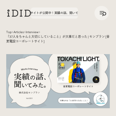
/
JP
ENG
学園70周年サイトが公開中！
実績の話、聞いてみた。第3弾、八文字学園70周年サイ
Top
Articles
Interview
「37人をちゃんと大切にしていること」が大事だと思った | モンブラン [音
Articles
更電設コーポレートサイト]
Interview
インタビュー
Sites Of Interest
今月の気になるサイト