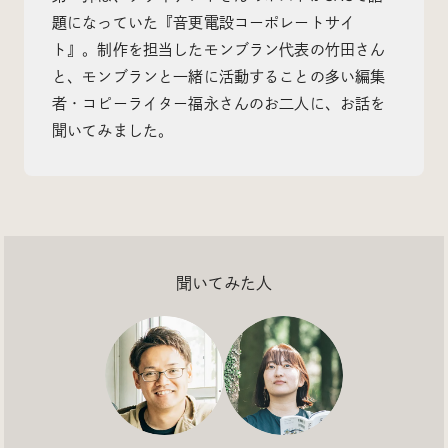
題になっていた『音更電設コーポレートサイ
ト』。制作を担当したモンブラン代表の竹田さん
と、モンブランと一緒に活動することの多い編集
者・コピーライター福永さんのお二人に、お話を
Radio
聞いてみました。
iDID Podcast
「iDID RADIO」を隔週で公開中！
クリエイティブ業界のニュースやイベント情報、 今週
話題になったサイトなどを30分でお届けします。
聞いてみた人
About
News
Contact