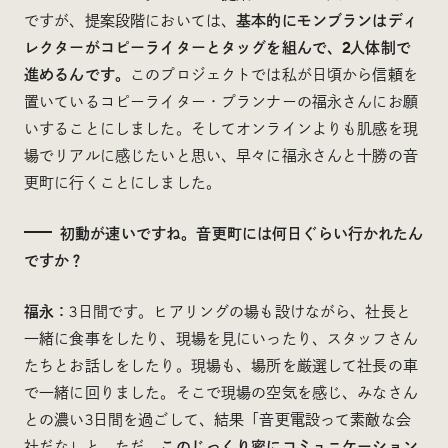
ですが、提案段階においては、
基本的にモンブランはディ
レクターがコピーライターとタッグを組んで、2人体制で
進めるんです。
このプロジェクトでは私が日頃から信頼を
置いているコピーライター・プランナーの福永さんにお願
いすることにしました。そしてオンラインよりも肌感を現
場でリアルに感じたいと思い、早々に福永さんと十勝の音
更町に行くことにしました。
初動が速いですね。音更町には何日ぐらい行かれたん
ですか？
福永：
3日間です。ヒアリングの場も設けながら、社長と
一緒に食事をしたり、現場を見にいったり、スタッフさん
たちとお話しをしたり。現場も、場所を厳選して社長の車
で一緒に回りました。そこで現場の空気を感じ、みなさん
との濃い3日間を過ごして、結果「音更電設って素敵な会
社だな」と。ただ、
このじっくり密にコミュニケーション