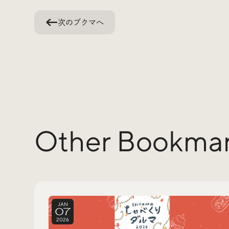
次のブクマへ
Other Bookma
JAN
07
2026