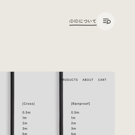
/
JP
ENG
iDID
について
Trend Tags
#Podcast
#デザイン