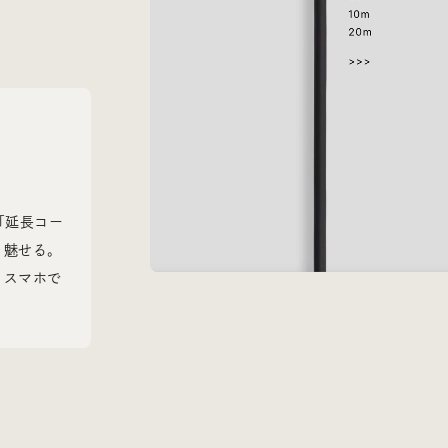
Radio
iDID Podcast
「iDID RADIO」を隔週で公開中！
クリエイティブ業界のニュースやイベント情報、 今週話題
になったサイトなどを30分でお届けします。
About
News
Contact
「延長コー
く魅せる。
。スマホで