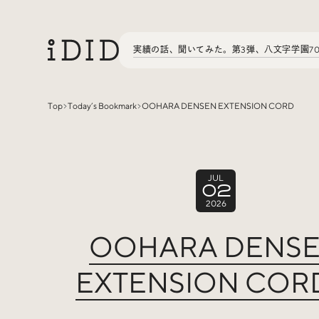
実績の話、聞いてみた。第3弾、八文字学園7
Top
Today’s Bookmark
OOHARA DENSEN EXTENSION CORD
Articles
JUL
02
Interview
インタビュー
2026
OOHARA DENS
Sites Of Interest
今月の気になるサイト
EXTENSION COR
Special
特集