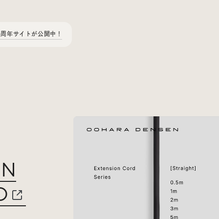
0周年サイトが公開中！
Today’s Bookmark
今日のブクマ
EN
iDIDメディア編集部メンバーが見つけた気になるあれこれ
を、ほぼ毎日1つずつ紹介しています。
D