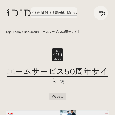
/
JP
ENG
文字学園70周年サイトが公開中！
実績の話、聞いてみた。第3弾、八文字学園70周年
Top
Today’s Bookmark
エームサービス50周年サイト
Articles
JUN
09
2026
エームサービス50周年サイ
ト
Interview
インタビュー
Website
Sites Of Interest
今月の気になるサイト