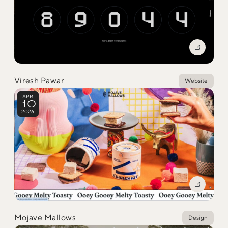
Social
@iDID_team
平日ほぼ毎日投稿中！
@iDID.team
Viresh Pawar
Website
APR
10
2026
Privacy Policy
Project by
FOURDIGIT
,
SHIFTBRAIN
and
Wab Design
Collaboration with
OUGON
Mojave Mallows
Design