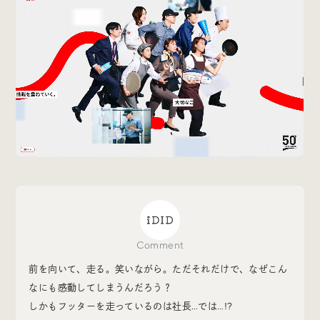
Special
特集
Events
イベント
Other
そのほか
Today’s Bookmark
Comment
今日のブクマ
前を向いて、走る。笑いながら。ただそれだけで、なぜこん
なにも感動してしまうんだろう？
iDIDメディア編集部メンバーが見つけた気になるあれこ
しかもフッターを走っているのは社長…では…!?
れを、ほぼ毎日1つずつ紹介しています。