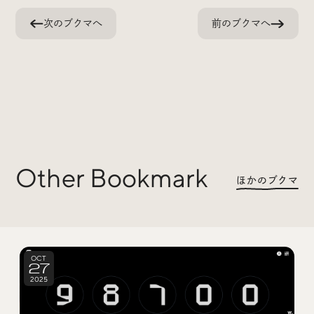
Trend Tags
次のブクマへ
前のブクマへ
#Podcast
#デザイン
#Webサイト
#サイトレビュー
#デジタルデザイン
#コミュニティ
Other Bookmark
ほかのブクマ
#ブランディング
#ご当地クリエイター
#シェアオフィス
#グローバル
OCT
27
2025