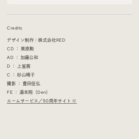
Credits
Radio
デザイン制作：株式会社RED
iDID Podcast
CD ： 栗原勲
「iDID RADIO」を隔週で公開中！
AD ： 加藤公和
クリエイティブ業界のニュースやイベント情報、 今週話
D ： 上釜茜
題になったサイトなどを30分でお届けします。
C ： 杉山晴子
撮影 ： 豊田佳弘
FE ： 湯本翔（Den）
エームサービス／50周年サイト
About
News
Contact