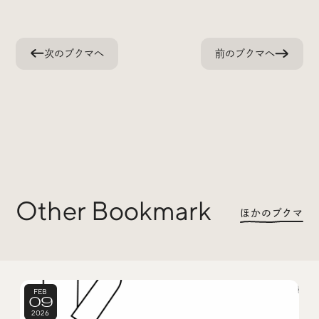
Trend Tags
次のブクマへ
前のブクマへ
#Podcast
#デザイン
#Webサイト
#サイトレビュー
#デジタルデザイン
#コミュニティ
#ブランディング
#ご当地クリエイター
Other Bookmark
ほかのブクマ
#シェアオフィス
#グローバル
FEB
09
2026