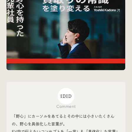
Special
特集
Events
イベント
Other
そのほか
Today’s Bookmark
Comment
今日のブクマ
「野心」にカーソルをあてるとその中には小さいたくさん
iDIDメディア編集部メンバーが見つけた気になるあれこ
の、野心を具体化した言葉が。
れを、ほぼ毎日1つずつ紹介しています。
FV内で伝えたいコンセプトを「一言」＆「具体化した言葉」