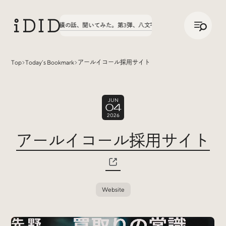
/
JP
ENG
実績の話、聞いてみた。第3弾、八文字学園70周年サイトが公開中！
Top
Today’s Bookmark
アールイコール採用サイト
Articles
JUN
04
2026
アールイコール採用サイト
Interview
インタビュー
Website
Sites Of Interest
今月の気になるサイト