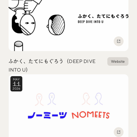
Social
@iDID_team
平日ほぼ毎日投稿中！
@iDID.team
ふかく、たてにもぐろう（DEEP DIVE
Website
Privacy Policy
INTO U）
Project by
FOURDIGIT
,
SHIFTBRAIN
and
Wab Design
MAY
Collaboration with
OUGON
11
2026