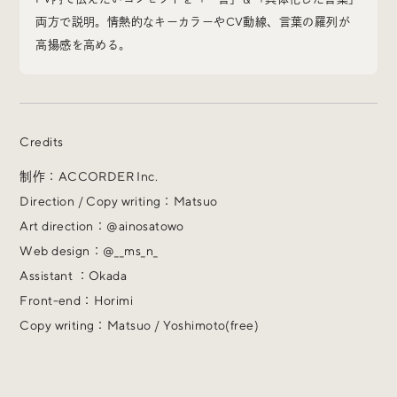
両方で説明。情熱的なキーカラーやCV動線、言葉の羅列が
高揚感を高める。
Radio
iDID Podcast
Credits
「iDID RADIO」を隔週で公開中！
制作：ACCORDER Inc.
クリエイティブ業界のニュースやイベント情報、 今週話
題になったサイトなどを30分でお届けします。
Direction / Copy writing：Matsuo
Art direction：@ainosatowo
Web design：@__ms_n_
Assistant ：Okada
Front-end：Horimi
About
News
Contact
Copy writing：Matsuo / Yoshimoto(free)