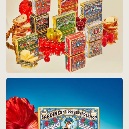
Special
特集
Events
イベント
Other
そのほか
Today’s Bookmark
今日のブクマ
iDIDメディア編集部メンバーが見つけた気になるあれこ
れを、ほぼ毎日1つずつ紹介しています。