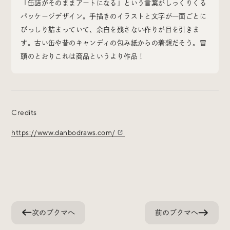
「缶詰がそのままアートになる」という言葉がしっくりくる
Social
パッケージデザイン。手描きのイラストと文字が一面ごとに
びっしり詰まっていて、余白を残さない作りが目を引きま
@iDID_team
平日ほぼ毎日投稿中！
す。古い缶や昔のキャンディの包み紙からの着想だそう。冒
頭のとおりこれは商品というより作品！
@iDID.team
Credits
Privacy Policy
Project by
FOURDIGIT
,
SHIFTBRAIN
and
Wab Design
https://www.danbodraws.com/
Collaboration with
OUGON
次のブクマへ
前のブクマへ