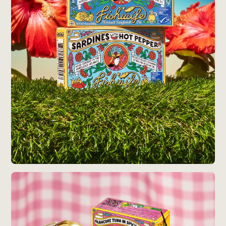
Radio
iDID Podcast
「iDID RADIO」を隔週で公開中！
クリエイティブ業界のニュースやイベント情報、 今週話
題になったサイトなどを30分でお届けします。
About
News
Contact