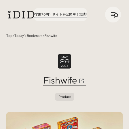
/
JP
ENG
。第3弾、八文字学園70周年サイトが公開中！
実績の話、聞いてみた。第3弾、八文字
Top
Today’s Bookmark
Fishwife
Articles
MAY
29
2026
Fishwife
Product
Interview
インタビュー
Sites Of Interest
今月の気になるサイト