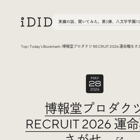
実績の話、聞いてみた。第3弾、八文字学園7
Top
Today’s Bookmark
博報堂プロダクツ RECRUIT 2026 運命職を
Articles
MAY
28
Interview
インタビュー
2026
博報堂プロダク
Sites Of Interest
今月の気になるサイト
RECRUIT 2026 運
Special
特集
さがせ。