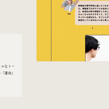
Radio
iDID Podcast
「iDID RADIO」を隔週で公開中！
クリエイティブ業界のニュースやイベント情報、 今週話題
になったサイトなどを30分でお届けします。
About
News
Contact
フルなトー
い「運命」