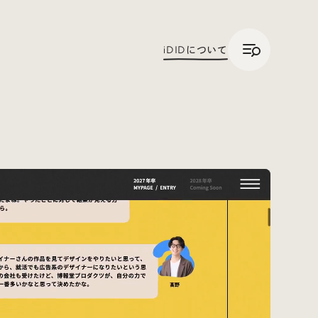
/
JP
ENG
iDID
について
Trend Tags
#Podcast
#デザイン