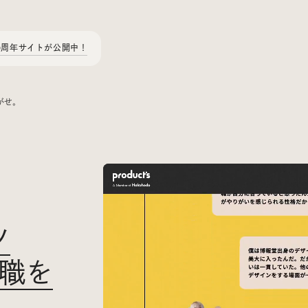
0周年サイトが公開中！
さがせ。
Today’s Bookmark
今日のブクマ
ツ
iDIDメディア編集部メンバーが見つけた気になるあれこれ
を、ほぼ毎日1つずつ紹介しています。
命職を