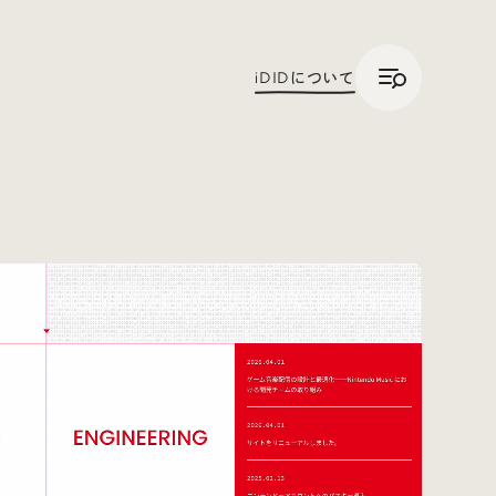
/
JP
ENG
iDID
について
Trend Tags
#Podcast
#デザイン