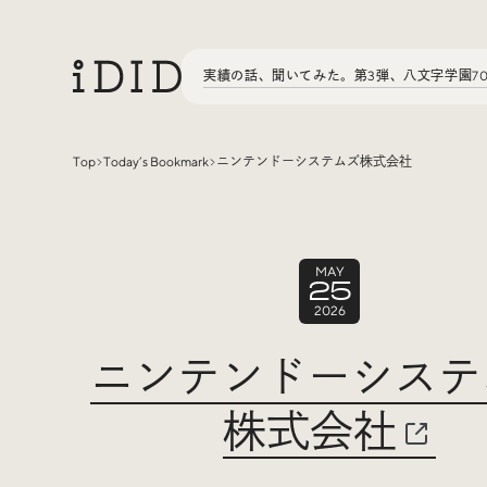
実績の話、聞いてみた。第3弾、八文字学園7
Top
Today’s Bookmark
ニンテンドーシステムズ株式会社
Articles
MAY
25
Interview
インタビュー
2026
ニンテンドーシステ
Sites Of Interest
今月の気になるサイト
株式会社
Special
特集