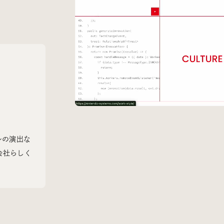
Radio
iDID Podcast
「iDID RADIO」を隔週で公開中！
クリエイティブ業界のニュースやイベント情報、 今週話題
になったサイトなどを30分でお届けします。
About
News
Contact
ルの演出な
会社らしく