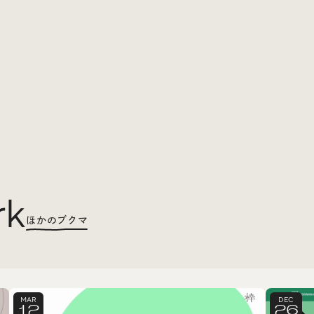
rk
ほかのブクマ
MAR
DEC
12
26