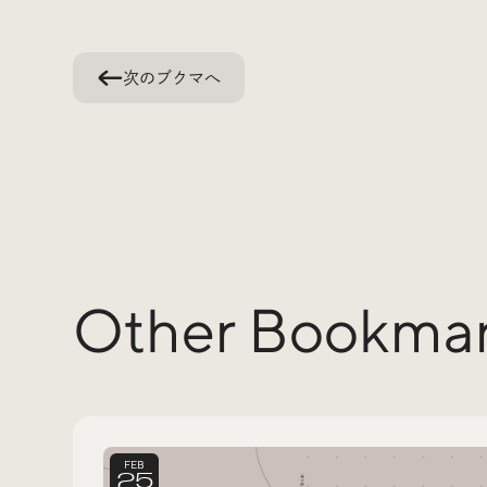
次のブクマへ
Other Bookma
FEB
25