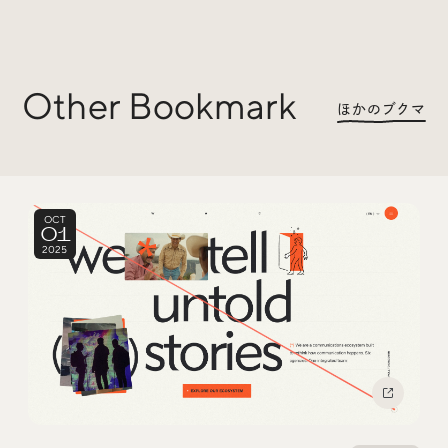
Trend Tags
Other Bookmark
#Podcast
#デザイン
ほかのブクマ
#Webサイト
#サイトレビュー
#デジタルデザイン
#コミュニティ
OCT
01
2025
#ブランディング
#ご当地クリエイター
#シェアオフィス
#グローバル