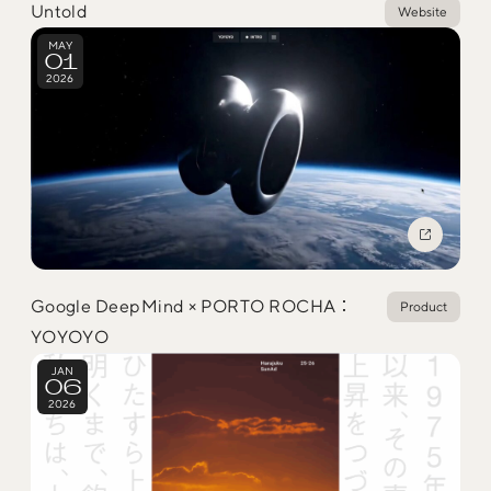
Untold
Website
Social
MAY
01
@iDID_team
平日ほぼ毎日投稿中！
2026
@iDID.team
Privacy Policy
Project by
FOURDIGIT
,
SHIFTBRAIN
and
Wab Design
Collaboration with
OUGON
Google DeepMind × PORTO ROCHA：
Product
YOYOYO
JAN
06
2026