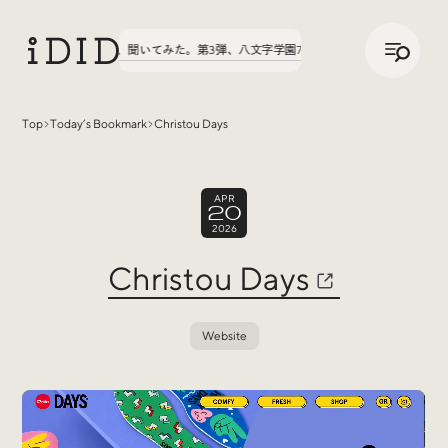
/
JP
ENG
実績の話、聞いてみた。第3弾、八文字学園70周年サイトが公開中！
実績の話
Top
Today’s Bookmark
Christou Days
Articles
APR
20
2026
Christou Days
Website
Interview
インタビュー
Sites Of Interest
今月の気になるサイト