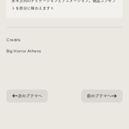
水平方向のナビゲーションとアニメーション。商品コンセプ
トを存分に味わえます🚶
Radio
iDID Podcast
Credits
Big Horror Athens
「iDID RADIO」を隔週で公開中！
クリエイティブ業界のニュースやイベント情報、 今週話
題になったサイトなどを30分でお届けします。
次のブクマへ
前のブクマへ
About
News
Contact