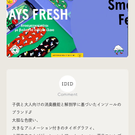
Special
特集
Events
イベント
Other
そのほか
Comment
Today’s Bookmark
子供と大人向けの消臭機能と解剖学に基づいたインソールの
今日のブクマ
ブランド🦵
大胆な色使い、
iDIDメディア編集部メンバーが見つけた気になるあれこ
大きなアニメーション付きのタイポグラフィ、
れを、ほぼ毎日1つずつ紹介しています。