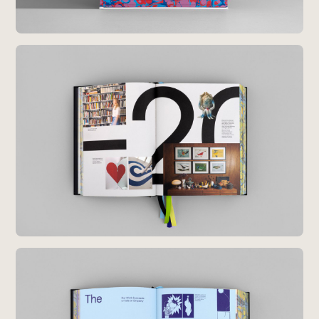
Radio
iDID Podcast
「iDID RADIO」を隔週で公開中！
クリエイティブ業界のニュースやイベント情報、 今週話
題になったサイトなどを30分でお届けします。
About
News
Contact