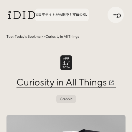
/
JP
ENG
3弾、八文字学園70周年サイトが公開中！
実績の話、聞いてみた。第3弾、八文字学園
Top
Today’s Bookmark
Curiosity in All Things
Articles
APR
17
2026
Curiosity in All Things
Graphic
Interview
インタビュー
Sites Of Interest
今月の気になるサイト