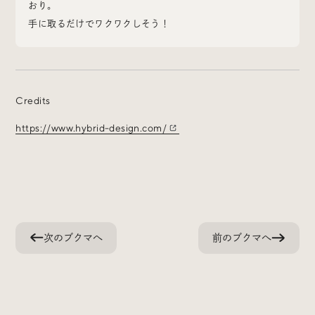
おり。
Social
手に取るだけでワクワクしそう！
@iDID_team
平日ほぼ毎日投稿中！
@iDID.team
Credits
https://www.hybrid-design.com/
Privacy Policy
Project by
FOURDIGIT
,
SHIFTBRAIN
and
Wab Design
Collaboration with
OUGON
次のブクマへ
前のブクマへ