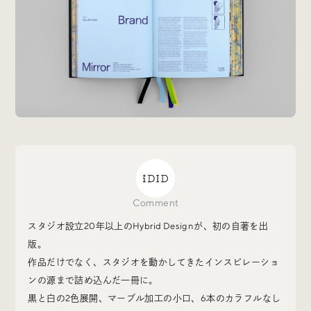
Trend Tags
#Podcast
#デザイン
#Webサイト
#サイトレビュー
#デジタルデザイン
#コミュニティ
#ブランディング
#ご当地クリエイター
Comment
#シェアオフィス
#グローバル
スタジオ設立20年以上のHybrid Designが、初の自著を出
版。
作品だけでなく、スタジオを動かしてきたインスピレーショ
ンの源まで詰め込んだ一冊に。
黒と白の2色展開、マーブル加工の小口、6本のカラフルなし