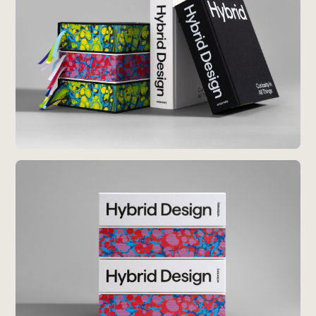
Special
特集
Events
イベント
Other
そのほか
Today’s Bookmark
今日のブクマ
iDIDメディア編集部メンバーが見つけた気になるあれこ
れを、ほぼ毎日1つずつ紹介しています。