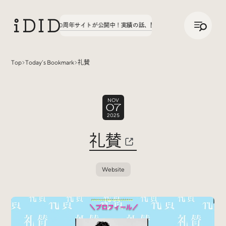
/
JP
ENG
3弾、八文字学園70周年サイトが公開中！
実績の話、聞いてみた。第3弾、八文字学園
Top
Today’s Bookmark
礼賛
Articles
NOV
07
2025
礼賛
Website
Interview
インタビュー
Sites Of Interest
今月の気になるサイト