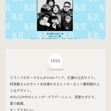
Special
特集
Events
イベント
Other
そのほか
Comment
ラランドのサーヤさんがVoのバンド、礼賛の公式サイト。
Today’s Bookmark
阿部寛さんのサイトを彷彿させるインターネット黎明期のよ
今日のブクマ
うなデザイン。
WELCOMEのレインボーグラデーション、背景のガビり、
iDIDメディア編集部メンバーが見つけた気になるあれこ
星の装飾。
れを、ほぼ毎日1つずつ紹介しています。
チープさがいい。