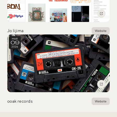
Social
@iDID_team
平日ほぼ毎日投稿中！
Jo Iijima
Website
@iDID.team
MAR
09
2026
Privacy Policy
Project by
FOURDIGIT
,
SHIFTBRAIN
and
Wab Design
Collaboration with
OUGON
ooak records
Website