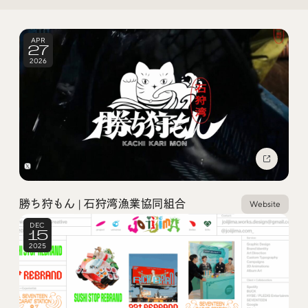
Trend Tags
APR
27
2026
#Podcast
#デザイン
#Webサイト
#サイトレビュー
#デジタルデザイン
#コミュニティ
#ブランディング
#ご当地クリエイター
勝ち狩もん | 石狩湾漁業協同組合
Website
#シェアオフィス
#グローバル
DEC
15
2025