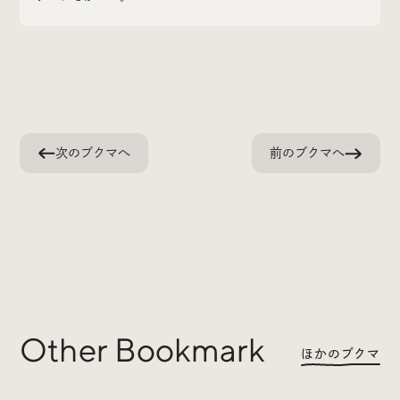
Radio
iDID Podcast
次のブクマへ
前のブクマへ
「iDID RADIO」を隔週で公開中！
クリエイティブ業界のニュースやイベント情報、 今週話
題になったサイトなどを30分でお届けします。
About
News
Contact
Other Bookmark
ほかのブクマ