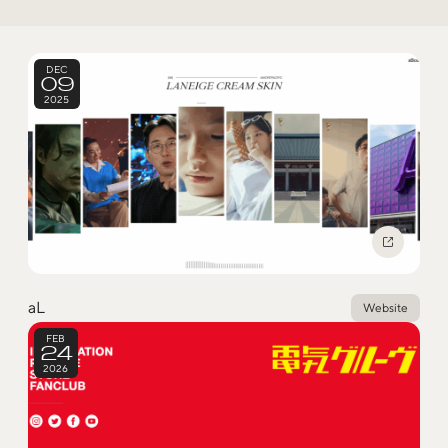
Trend Tags
DEC
09
#Podcast
#デザイン
2025
#Webサイト
#サイトレビュー
#デジタルデザイン
#コミュニティ
#ブランディング
#ご当地クリエイター
aL
Website
#シェアオフィス
#グローバル
FEB
24
2026