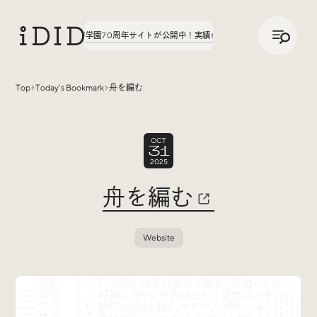
/
JP
ENG
。第3弾、八文字学園70周年サイトが公開中！
実績の話、聞いてみた。第3弾、八文字
Top
Today’s Bookmark
舟を編む
Articles
OCT
31
2025
舟を編む
Website
Interview
インタビュー
Sites Of Interest
今月の気になるサイト