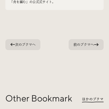
「舟を編む」の公式式サイト。
Radio
iDID Podcast
「iDID RADIO」を隔週で公開中！
次のブクマへ
前のブクマへ
クリエイティブ業界のニュースやイベント情報、 今週話
題になったサイトなどを30分でお届けします。
About
News
Contact
Other Bookmark
ほかのブクマ