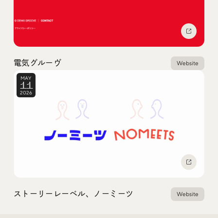
Social
@iDID_team
平日ほぼ毎日投稿中！
@iDID.team
電気グルーヴ
Website
MAY
11
2026
Privacy Policy
Project by
FOURDIGIT
,
SHIFTBRAIN
and
Wab Design
Collaboration with
OUGON
ストーリーレーベル、ノーミーツ
Website