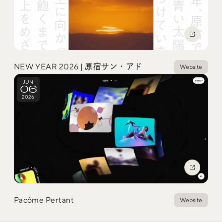
Social
@iDID_team
平日ほぼ毎日投稿中！
@iDID.team
NEW YEAR 2026 | 原宿サン・アド
Website
JUN
06
2026
Privacy Policy
Project by
FOURDIGIT
,
SHIFTBRAIN
and
Wab Design
Collaboration with
OUGON
Pacôme Pertant
Website