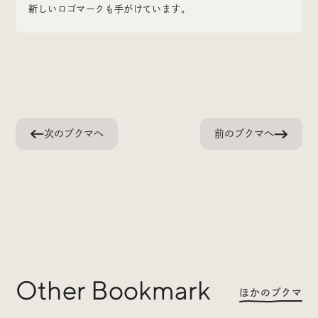
新しいロゴマークも手がけています。
Radio
iDID Podcast
「iDID RADIO」を隔週で公開中！
次のブクマへ
前のブクマへ
クリエイティブ業界のニュースやイベント情報、 今週話
題になったサイトなどを30分でお届けします。
About
News
Contact
Other Bookmark
ほかのブクマ