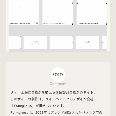
Special
特集
Events
イベント
Other
そのほか
Comment
Today’s Bookmark
タイ、上海に事務所を構える造園設計事務所のサイト。
今日のブクマ
このサイトの制作は、タイ・バンコクのデザイン会社
「Farmgroup」が担当しています。
iDIDメディア編集部メンバーが見つけた気になるあれこ
れを、ほぼ毎日1つずつ紹介しています。
Farmgroupは、2023年にブランド刷新されたバンコク市の