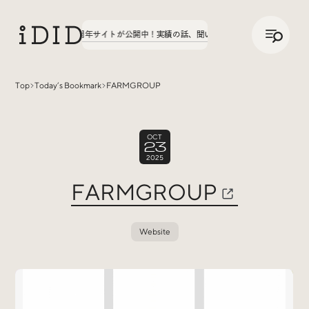
/
JP
ENG
、八文字学園70周年サイトが公開中！
実績の話、聞いてみた。第3弾、八文字学園70
Top
Today’s Bookmark
FARMGROUP
Articles
OCT
23
2025
FARMGROUP
Website
Interview
インタビュー
Sites Of Interest
今月の気になるサイト