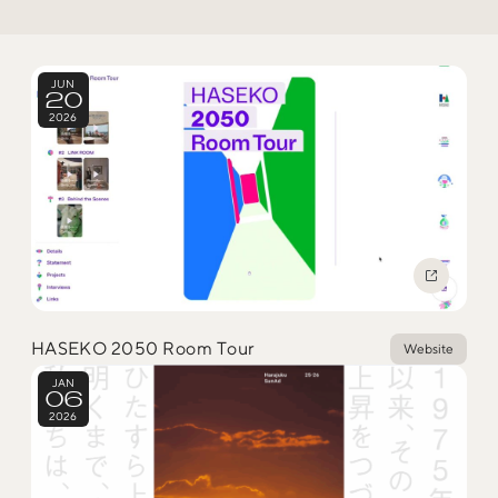
Trend Tags
JUN
20
#Podcast
#デザイン
2026
#Webサイト
#サイトレビュー
#デジタルデザイン
#コミュニティ
#ブランディング
#ご当地クリエイター
HASEKO 2050 Room Tour
Website
#シェアオフィス
#グローバル
JAN
06
2026