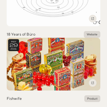
Social
@iDID_team
平日ほぼ毎日投稿中！
@iDID.team
18 Years of Büro
Website
MAY
29
2026
Privacy Policy
Project by
FOURDIGIT
,
SHIFTBRAIN
and
Wab Design
Collaboration with
OUGON
Fishwife
Product