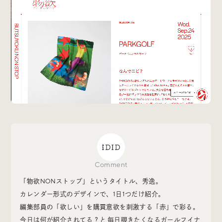
Special
特集
Events
イベント
Other
そのほか
Comment
Today’s Bookmark
今日のブクマ
「物欲NONストップ」というタイトル、秀逸。
カレンダー形式のデザインで、1日1つだけ紹介。
iDIDメディア編集部メンバーが見つけた気になるあれこ
編集部員の「欲しい」を購買意欲を刺激する「赤」で彩る。
れを、ほぼ毎日1つずつ紹介しています。
今日は何が紹介されてる？と 毎日覗きたくなるガールフイナ