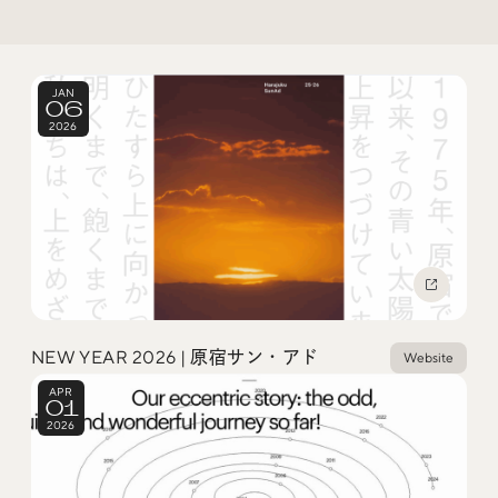
Trend Tags
JAN
06
#Podcast
#デザイン
2026
#Webサイト
#サイトレビュー
#デジタルデザイン
#コミュニティ
#ブランディング
#ご当地クリエイター
#シェアオフィス
#グローバル
NEW YEAR 2026 | 原宿サン・アド
Website
APR
01
2026