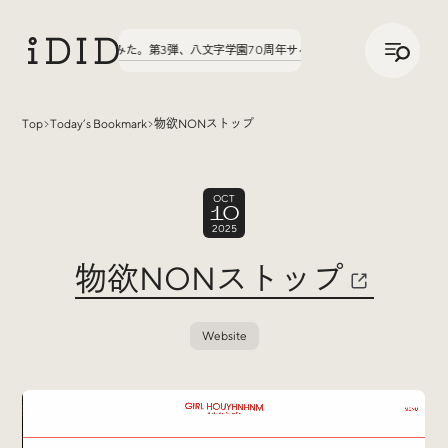
/
JP
ENG
実績の話、聞いてみた。第3弾、八文字学園70周年サイトが公開中！
実績の話、聞いて
Top
Today’s Bookmark
物欲NONストップ
Articles
OCT
10
2025
物欲NONストップ
Website
Interview
インタビュー
Sites Of Interest
今月の気になるサイト