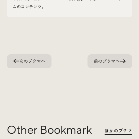
ムのコンテンツ。
Radio
iDID Podcast
「iDID RADIO」を隔週で公開中！
次のブクマへ
前のブクマへ
クリエイティブ業界のニュースやイベント情報、 今週話
題になったサイトなどを30分でお届けします。
About
News
Contact
Other Bookmark
ほかのブクマ