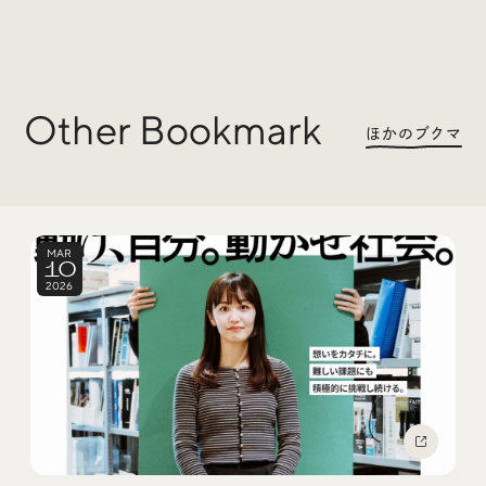
Trend Tags
#Podcast
#デザイン
Other Bookmark
ほかのブクマ
#Webサイト
#サイトレビュー
#デジタルデザイン
#コミュニティ
MAR
10
#ブランディング
#ご当地クリエイター
2026
#シェアオフィス
#グローバル