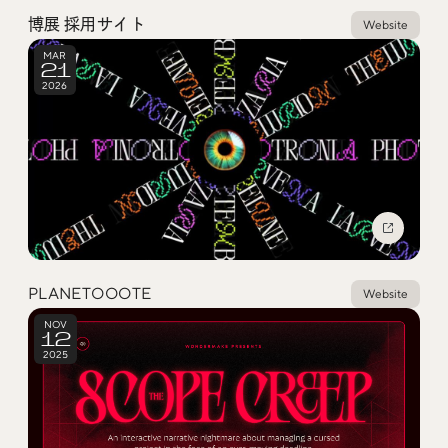
Social
博展 採用サイト
Website
MAR
21
@iDID_team
平日ほぼ毎日投稿中！
2026
@iDID.team
Privacy Policy
Project by
FOURDIGIT
,
SHIFTBRAIN
and
Wab Design
Collaboration with
OUGON
PLANETOOOTE
Website
NOV
12
2025