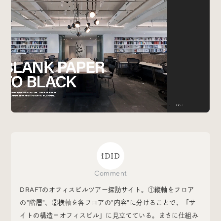
Special
特集
Events
イベント
Other
そのほか
Today’s Bookmark
Comment
今日のブクマ
DRAFTのオフィスビルツアー探訪サイト。①縦軸をフロア
の"階層"、②横軸を各フロアの"内容"に分けることで、「サ
iDIDメディア編集部メンバーが見つけた気になるあれこ
れを、ほぼ毎日1つずつ紹介しています。
イトの構造＝オフィスビル」に見立てている。まさに仕組み