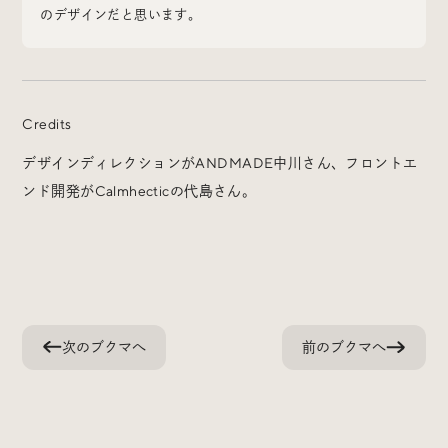
のデザインだと思います。
Radio
Credits
iDID Podcast
デザインディレクションがANDMADE中川さん、フロントエ
「iDID RADIO」を隔週で公開中！
ンド開発がCalmhecticの代島さん。
クリエイティブ業界のニュースやイベント情報、 今週話
題になったサイトなどを30分でお届けします。
About
News
Contact
次のブクマへ
前のブクマへ