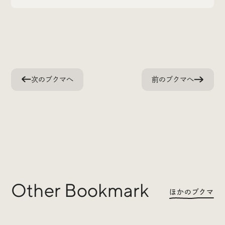
Radio
iDID Podcast
次のブクマへ
前のブクマへ
「iDID RADIO」を隔週で公開中！
クリエイティブ業界のニュースやイベント情報、 今週話
題になったサイトなどを30分でお届けします。
About
News
Contact
Other Bookmark
ほかのブクマ