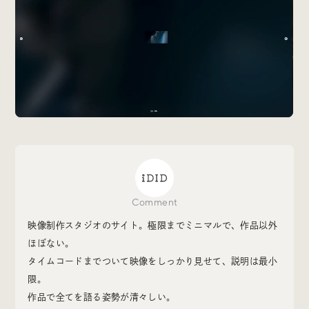
Special
特集
Events
イベント
Other
そのほか
Comment
映像制作スタジオのサイト。極限までミニマルで、作品以外
Today’s Bookmark
ほぼない。
今日のブクマ
タイムコードまでついて映像をしっかり見せて、説明は最小
限。
iDIDメディア編集部メンバーが見つけた気になるあれこ
作品で全てを語る姿勢が清々しい。
れを、ほぼ毎日1つずつ紹介しています。