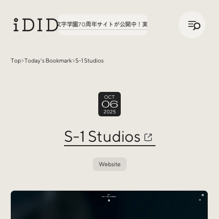
/
JP
ENG
てみた。第3弾、八文字学園70周年サイトが公開中！
実績の話、聞いてみた。第3弾、
Top
Today’s Bookmark
S-1 Studios
Articles
OCT
06
2025
S-1 Studios
Website
Interview
インタビュー
Sites Of Interest
今月の気になるサイト