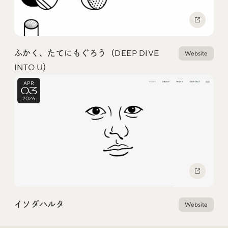
Social
@iDID_team
平日ほぼ毎日投稿中！
ふかく、たてにもぐろう（DEEP DIVE
Website
@iDID.team
INTO U）
APR
03
2026
Privacy Policy
Project by
FOURDIGIT
,
SHIFTBRAIN
and
Wab Design
Collaboration with
OUGON
イソダハルタ
Website