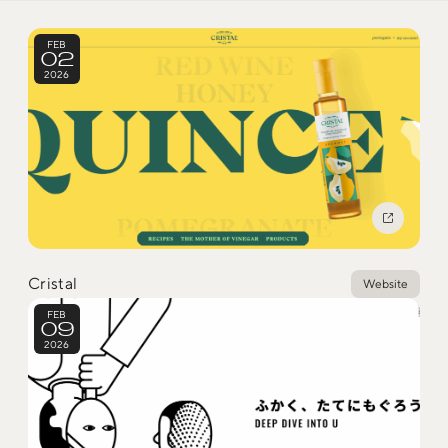
Trend Tags
FEB
02
2026
#Podcast
#デザイン
#Webサイト
#サイトレビュー
#デジタルデザイン
#コミュニティ
#ブランディング
#ご当地クリエイター
Cristal
Website
FEB
#シェアオフィス
#グローバル
09
2026