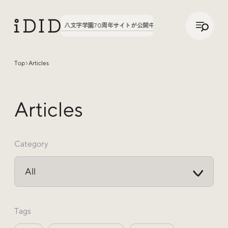
/
JP
ENG
、聞いてみた。第3弾、八文字学園70周年サイトが公開中！
実績の話、聞いてみた。第
Top
Articles
Articles
Articles
Category
Interview
インタビュー
Tags
Sites Of Interest
今月の気になるサイト