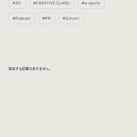
#3D
#CREATIVE CLASS
#e-sports
1
3
1
Special
特集
#Podcast
#PR
#School
1
1
3
Events
イベント
Other
そのほか
該当する記事はありません。
Today’s Bookmark
今日のブクマ
iDIDメディア編集部メンバーが見つけた気になるあれこ
れを、ほぼ毎日1つずつ紹介しています。